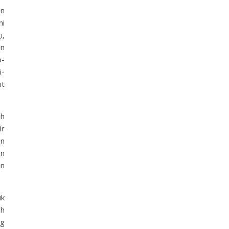
an
ni
i,
an
p-
i-
it
ah
ir
an
an
an
uk
oh
ng