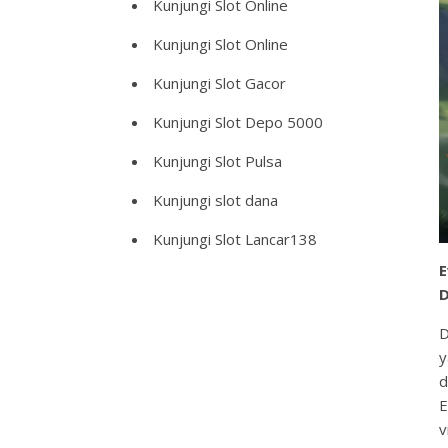
Kunjungi
Slot Online
Kunjungi
Slot Online
Kunjungi
Slot Gacor
Kunjungi
Slot Depo 5000
Kunjungi
Slot Pulsa
Kunjungi
slot dana
Kunjungi
Slot Lancar138
E
D
D
y
d
E
v