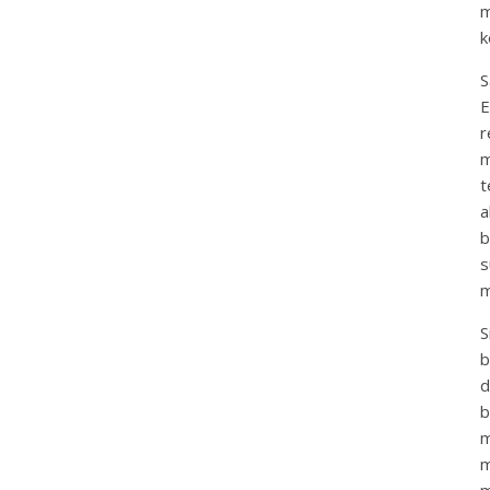
m
k
S
E
r
m
t
a
b
s
m
S
b
d
b
m
m