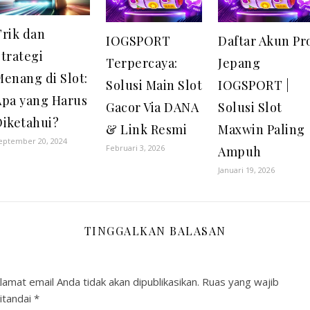
Trik dan
IOGSPORT
Daftar Akun Pr
trategi
Terpercaya:
Jepang
Menang di Slot:
Solusi Main Slot
IOGSPORT |
Apa yang Harus
Gacor Via DANA
Solusi Slot
Diketahui?
& Link Resmi
Maxwin Paling
eptember 20, 2024
Februari 3, 2026
Ampuh
Januari 19, 2026
TINGGALKAN BALASAN
lamat email Anda tidak akan dipublikasikan.
Ruas yang wajib
itandai
*