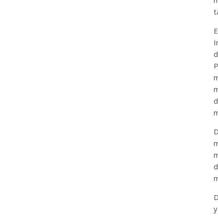
m
t
E
I
d
P
m
m
d
m
D
m
m
d
m
D
y