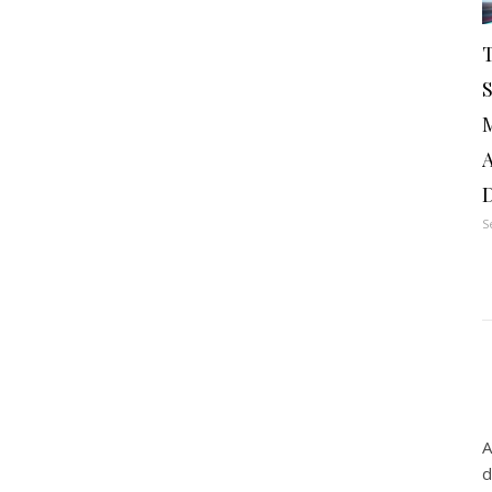
S
S
A
d