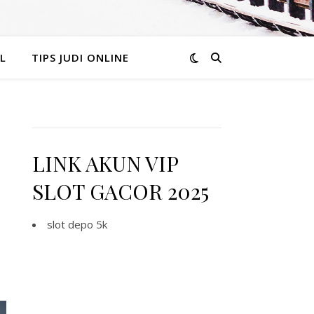
L
TIPS JUDI ONLINE
LINK AKUN VIP
SLOT GACOR 2025
slot depo 5k