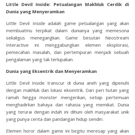
Little Devil Inside: Petualangan Makhluk Cerdik di
Dunia yang Menyeramkan
Little Devil Inside adalah game petualangan yang akan
membuatmu terpikat dalam dunianya yang memesona
sekaligus menegangkan. Game besutan Neostream
Interactive ini menggabungkan elemen eksplorasi,
pemecahan masalah, dan pertempuran menjadi sebuah
pengalaman yang tak terlupakan.
Dunia yang Eksentrik dan Menyeramkan
Little Devil Inside transcur di dunia aneh yang dipenuhi
dengan makhluk dan lokasi eksentrik. Dari peri hutan yang
ramah hingga monster mengerikan, setiap pertemuan
menghadirkan bahaya dan rahasia yang memikat. Dunia
yang terurai dengan indah ini dihuni oleh masyarakat unik
yang punya cerita dan pandangan hidup sendiri.
Elemen horor dalam game ini begitu meresap yang akan