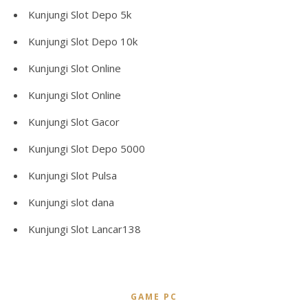
Kunjungi
Slot Depo 5k
Kunjungi
Slot Depo 10k
Kunjungi
Slot Online
Kunjungi
Slot Online
Kunjungi
Slot Gacor
Kunjungi
Slot Depo 5000
Kunjungi
Slot Pulsa
Kunjungi
slot dana
Kunjungi
Slot Lancar138
GAME PC