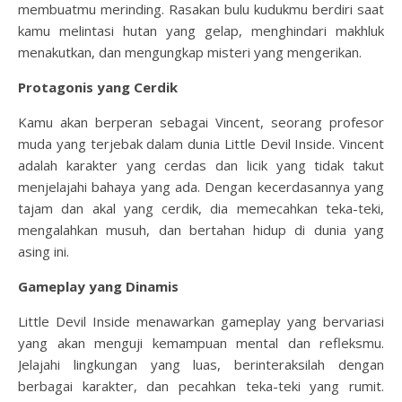
membuatmu merinding. Rasakan bulu kudukmu berdiri saat
kamu melintasi hutan yang gelap, menghindari makhluk
menakutkan, dan mengungkap misteri yang mengerikan.
Protagonis yang Cerdik
Kamu akan berperan sebagai Vincent, seorang profesor
muda yang terjebak dalam dunia Little Devil Inside. Vincent
adalah karakter yang cerdas dan licik yang tidak takut
menjelajahi bahaya yang ada. Dengan kecerdasannya yang
tajam dan akal yang cerdik, dia memecahkan teka-teki,
mengalahkan musuh, dan bertahan hidup di dunia yang
asing ini.
Gameplay yang Dinamis
Little Devil Inside menawarkan gameplay yang bervariasi
yang akan menguji kemampuan mental dan refleksmu.
Jelajahi lingkungan yang luas, berinteraksilah dengan
berbagai karakter, dan pecahkan teka-teki yang rumit.