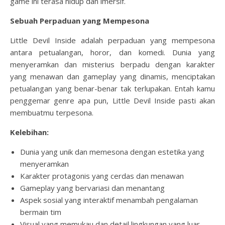
game ini terasa hidup dan imersif.
Sebuah Perpaduan yang Mempesona
Little Devil Inside adalah perpaduan yang mempesona
antara petualangan, horor, dan komedi. Dunia yang
menyeramkan dan misterius berpadu dengan karakter
yang menawan dan gameplay yang dinamis, menciptakan
petualangan yang benar-benar tak terlupakan. Entah kamu
penggemar genre apa pun, Little Devil Inside pasti akan
membuatmu terpesona.
Kelebihan:
Dunia yang unik dan memesona dengan estetika yang
menyeramkan
Karakter protagonis yang cerdas dan menawan
Gameplay yang bervariasi dan menantang
Aspek sosial yang interaktif menambah pengalaman
bermain tim
Visual yang memukau dan detail lingkungan yang luar