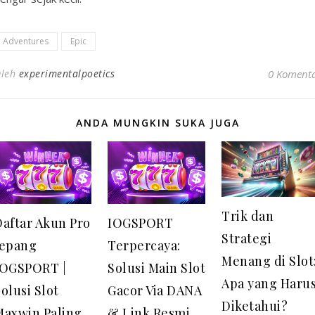
Adventures
Epic
leh
experimentalpoetics
0 Koment
ANDA MUNGKIN SUKA JUGA
Trik dan
Daftar Akun Pro
IOGSPORT
Strategi
Jepang
Terpercaya:
Menang di Slot
IOGSPORT |
Solusi Main Slot
Apa yang Haru
olusi Slot
Gacor Via DANA
Diketahui?
Maxwin Paling
& Link Resmi