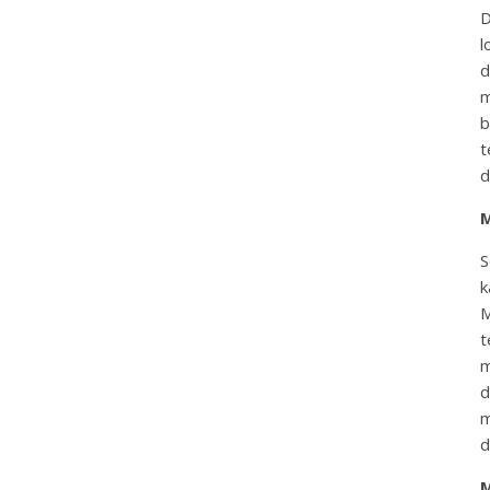
D
l
d
m
b
t
d
M
S
k
M
t
m
d
m
d
M