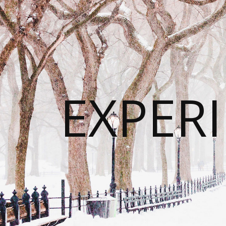
EXPER