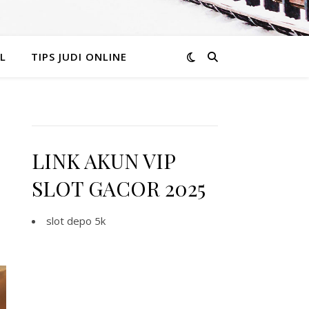
L
TIPS JUDI ONLINE
LINK AKUN VIP
SLOT GACOR 2025
slot depo 5k