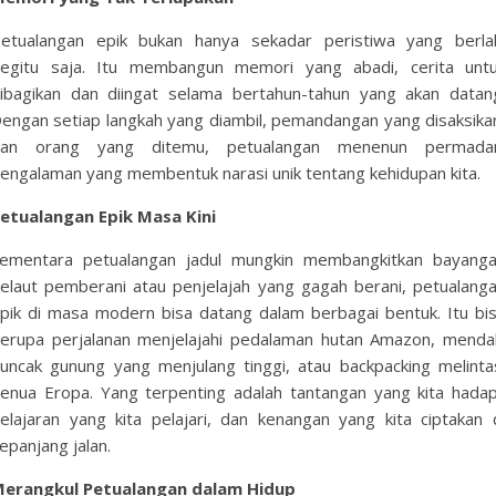
etualangan epik bukan hanya sekadar peristiwa yang berla
egitu saja. Itu membangun memori yang abadi, cerita unt
ibagikan dan diingat selama bertahun-tahun yang akan datan
engan setiap langkah yang diambil, pemandangan yang disaksika
an orang yang ditemu, petualangan menenun permada
engalaman yang membentuk narasi unik tentang kehidupan kita.
etualangan Epik Masa Kini
ementara petualangan jadul mungkin membangkitkan bayang
elaut pemberani atau penjelajah yang gagah berani, petualang
pik di masa modern bisa datang dalam berbagai bentuk. Itu bi
erupa perjalanan menjelajahi pedalaman hutan Amazon, menda
uncak gunung yang menjulang tinggi, atau backpacking melinta
enua Eropa. Yang terpenting adalah tantangan yang kita hadap
elajaran yang kita pelajari, dan kenangan yang kita ciptakan 
epanjang jalan.
erangkul Petualangan dalam Hidup