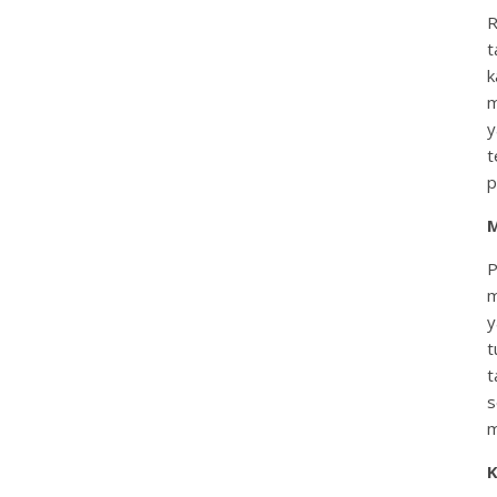
R
t
k
m
y
t
p
M
P
m
y
t
t
s
m
K