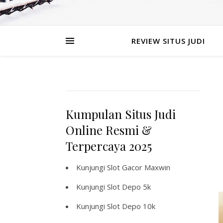
REVIEW SITUS JUDI
Kumpulan Situs Judi
Online Resmi &
Terpercaya 2025
Kunjungi
Slot Gacor Maxwin
Kunjungi
Slot Depo 5k
Kunjungi
Slot Depo 10k