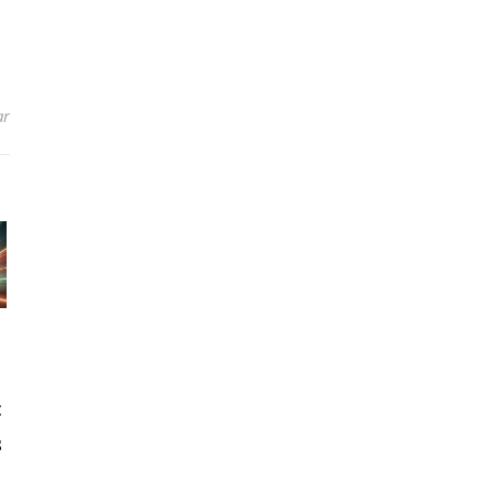
ar
:
s