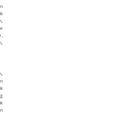
an
ik
n,
re
r,
n,
n,
an
uk
ng
ik
an