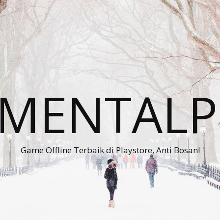
IMENTALP
Game Offline Terbaik di Playstore, Anti Bosan!