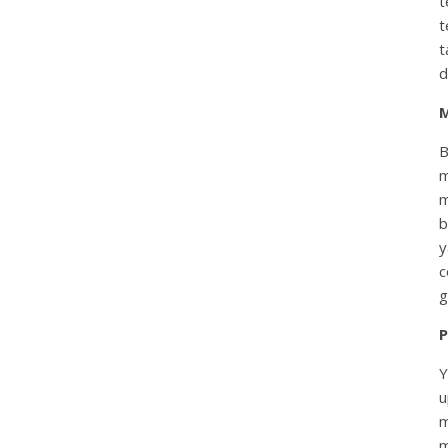
t
t
t
d
M
B
m
m
b
y
c
g
P
Y
u
m
m