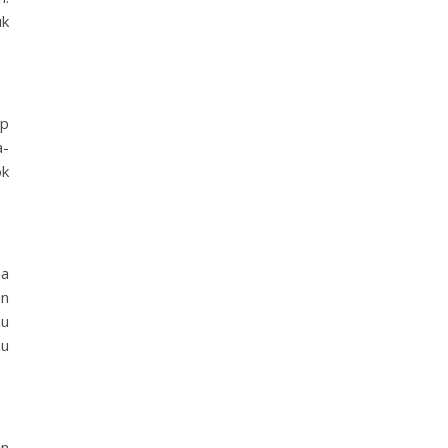
uk
ap
a-
ok
ma
an
mu
mu
an