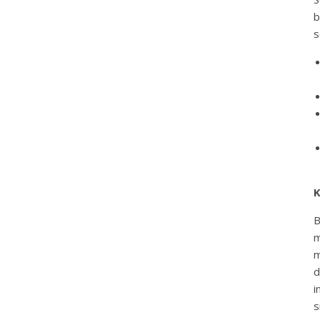
b
s
K
B
m
m
d
i
s