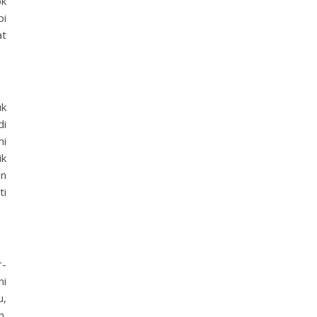
ok
pi
at
uk
di
mi
ik
en
ti
r-
ni
u,
n.