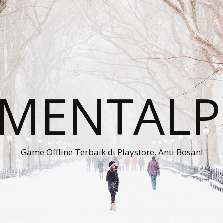
IMENTALP
Game Offline Terbaik di Playstore, Anti Bosan!