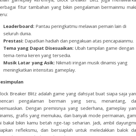
erbagai fitur tambahan yang bikin pengalaman bermainmu mak
eru:
Leaderboard:
Pantau peringkatmu melawan pemain lain di
seluruh dunia.
Prestasi:
Dapatkan hadiah dan pengakuan atas pencapaianmu.
Tema yang Dapat Disesuaikan:
Ubah tampilan game dengan
tema-tema keren yang tersedia.
Musik Latar yang Asik:
Nikmati iringan musik dinamis yang
meningkatkan intensitas gameplay.
esimpulan
lock Breaker Blitz adalah game yang dahsyat buat siapa saja ya
encari pengalaman bermain yang seru, menantang, d
emuaskan. Dengan premisnya yang sederhana, gameplay ya
inamis, grafis yang memukau, dan banyak mode permainan, ga
ni bakal bikin kamu betah nge-tap seharian. Jadi, ambil dayungm
iapkan refleksmu, dan bersiaplah untuk meledakkan balok d