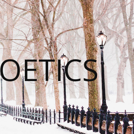
OETICS