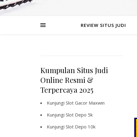
REVIEW SITUS JUDI
Kumpulan Situs Judi
Online Resmi &
Terpercaya 2025
Kunjungi
Slot Gacor Maxwin
Kunjungi
Slot Depo 5k
Kunjungi
Slot Depo 10k