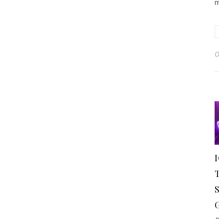
m
O
S