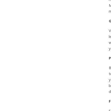
M
m
G
V
l
w
y
P
B
t
y
b
d
F
S