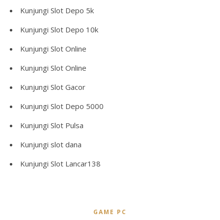
Kunjungi
Slot Depo 5k
Kunjungi
Slot Depo 10k
Kunjungi
Slot Online
Kunjungi
Slot Online
Kunjungi
Slot Gacor
Kunjungi
Slot Depo 5000
Kunjungi
Slot Pulsa
Kunjungi
slot dana
Kunjungi
Slot Lancar138
GAME PC