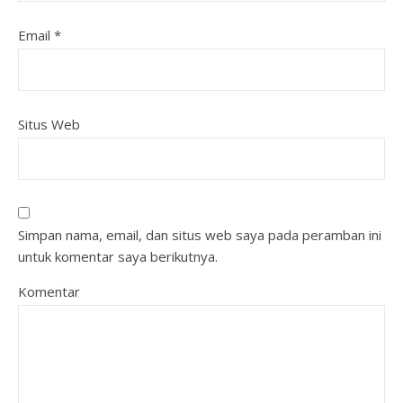
Email
*
Situs Web
Simpan nama, email, dan situs web saya pada peramban ini
untuk komentar saya berikutnya.
Komentar