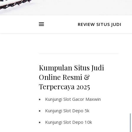
REVIEW SITUS JUDI
Kumpulan Situs Judi
Online Resmi &
Terpercaya 2025
Kunjungi
Slot Gacor Maxwin
Kunjungi
Slot Depo 5k
Kunjungi
Slot Depo 10k