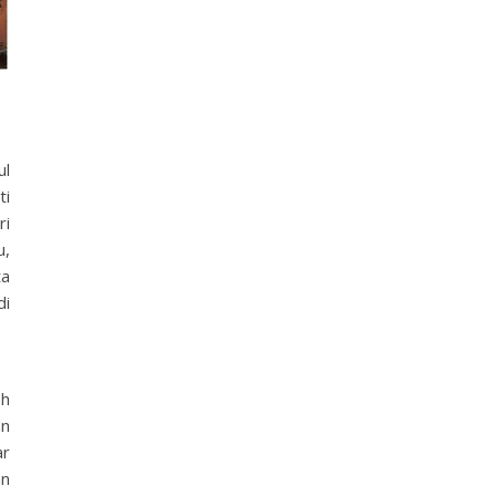
ul
ti
ri
u,
ta
di
eh
an
ar
an