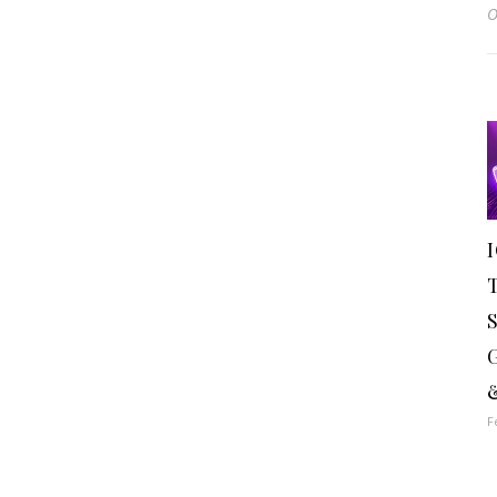
O
S
F