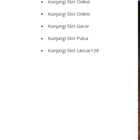
Kunjungi
Slot Online
Kunjungi
Slot Online
Kunjungi
Slot Gacor
Kunjungi
Slot Pulsa
Kunjungi
Slot Lancar138