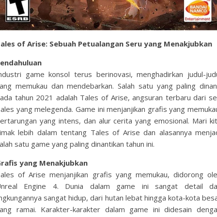
ales of Arise: Sebuah Petualangan Seru yang Menakjubkan
endahuluan
ndustri game konsol terus berinovasi, menghadirkan judul-jud
ang memukau dan mendebarkan. Salah satu yang paling dinan
ada tahun 2021 adalah Tales of Arise, angsuran terbaru dari se
ales yang melegenda. Game ini menjanjikan grafis yang memuka
ertarungan yang intens, dan alur cerita yang emosional. Mari ki
imak lebih dalam tentang Tales of Arise dan alasannya menja
alah satu game yang paling dinantikan tahun ini.
rafis yang Menakjubkan
ales of Arise menjanjikan grafis yang memukau, didorong ol
nreal Engine 4. Dunia dalam game ini sangat detail d
ingkungannya sangat hidup, dari hutan lebat hingga kota-kota bes
ang ramai. Karakter-karakter dalam game ini didesain deng