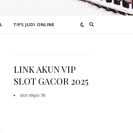
L
TIPS JUDI ONLINE
LINK AKUN VIP
SLOT GACOR 2025
slot depo 5k