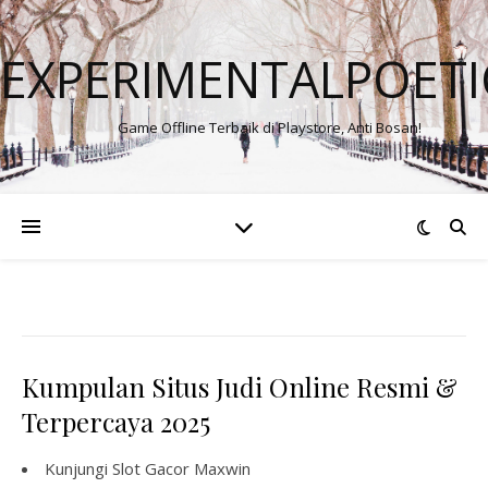
EXPERIMENTALPOETI
Game Offline Terbaik di Playstore, Anti Bosan!
Kumpulan Situs Judi Online Resmi &
Terpercaya 2025
Kunjungi
Slot Gacor Maxwin