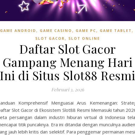
,
,
,
GAME ANDROID
GAME CASINO
GAME PC
GAME TABLET
,
SLOT GACOR
SLOT ONLINE
Daftar Slot Gacor
Gampang Menang Hari
Ini di Situs Slot88 Resm
Februari 3, 2026
anduan Komprehensif Menguasai Arus Kemenangan: Strate
aftar Slot Gacor di Ekosistem Slot88 Resmi Memasuki tahun 202
eta persaingan dalam industri hiburan virtual di Indonesia tel
encapai titik puncaknya. Era ini ditandai dengan munculnya audie
ang jauh lebih kritis dan selektif. Para penggemar permainan mes