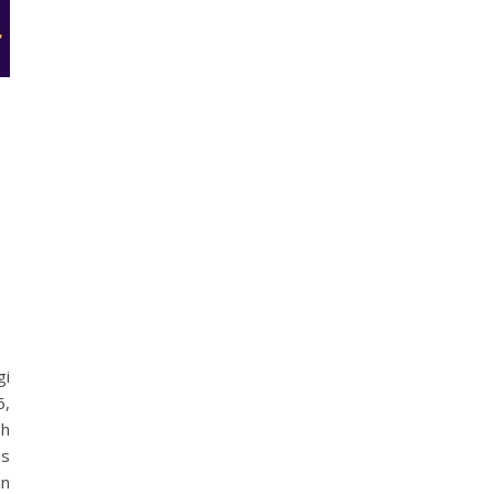
,
i
gi
6,
ah
ns
in