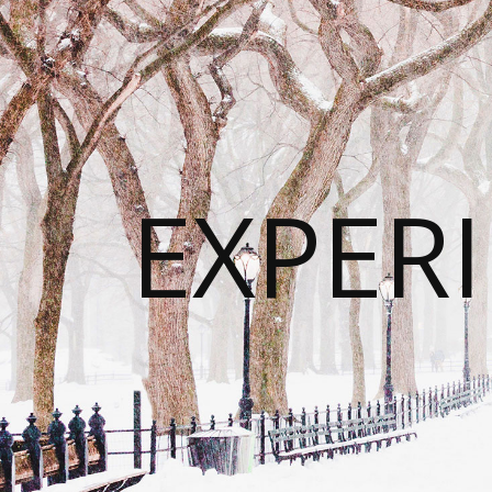
EXPER