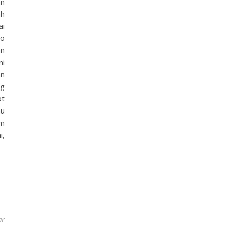
an
ah
ai
ro
an
ni
an
ng
ot
au
am
i,
ar