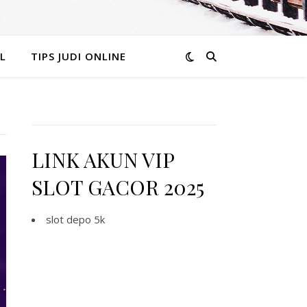
L
TIPS JUDI ONLINE
LINK AKUN VIP
SLOT GACOR 2025
slot depo 5k