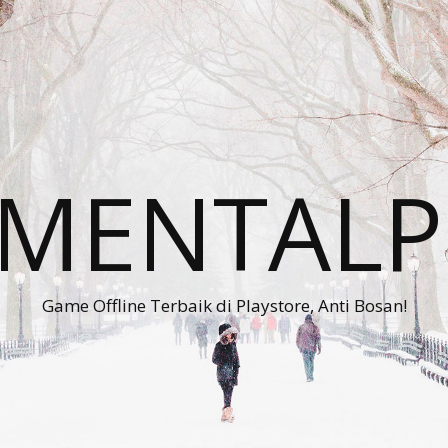
IMENTALP
Game Offline Terbaik di Playstore, Anti Bosan!