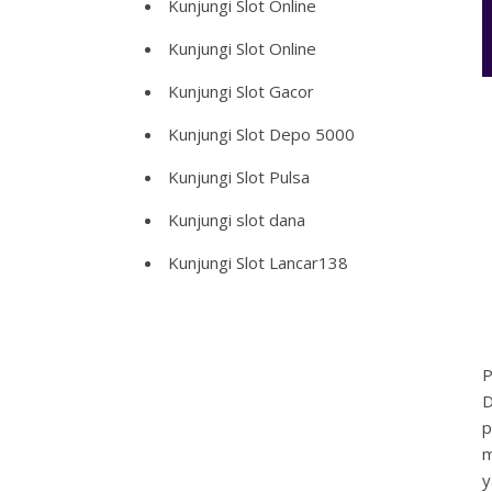
Kunjungi
Slot Online
Kunjungi
Slot Online
Kunjungi
Slot Gacor
Kunjungi
Slot Depo 5000
Kunjungi
Slot Pulsa
Kunjungi
slot dana
Kunjungi
Slot Lancar138
P
D
p
m
y