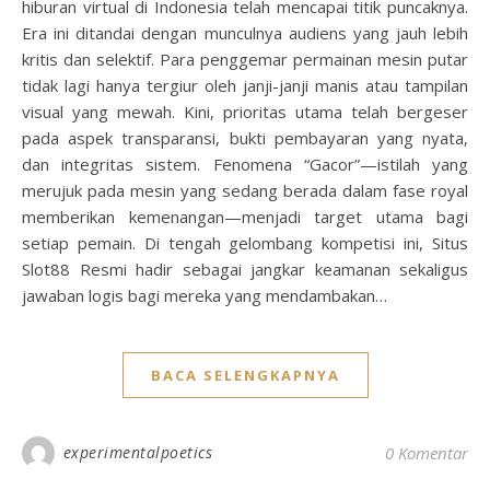
hiburan virtual di Indonesia telah mencapai titik puncaknya.
Era ini ditandai dengan munculnya audiens yang jauh lebih
kritis dan selektif. Para penggemar permainan mesin putar
tidak lagi hanya tergiur oleh janji-janji manis atau tampilan
visual yang mewah. Kini, prioritas utama telah bergeser
pada aspek transparansi, bukti pembayaran yang nyata,
dan integritas sistem. Fenomena “Gacor”—istilah yang
merujuk pada mesin yang sedang berada dalam fase royal
memberikan kemenangan—menjadi target utama bagi
setiap pemain. Di tengah gelombang kompetisi ini, Situs
Slot88 Resmi hadir sebagai jangkar keamanan sekaligus
jawaban logis bagi mereka yang mendambakan…
BACA SELENGKAPNYA
experimentalpoetics
0 Komentar