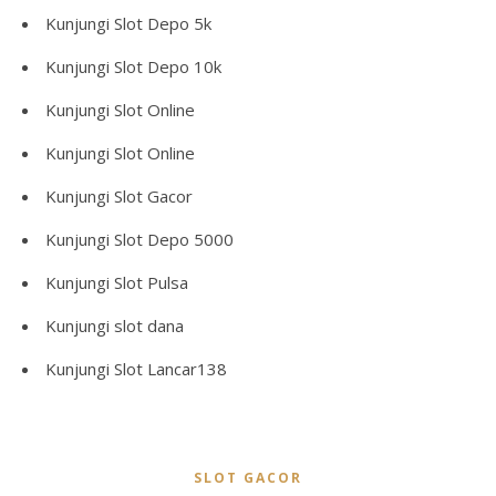
Kunjungi
Slot Depo 5k
Kunjungi
Slot Depo 10k
Kunjungi
Slot Online
Kunjungi
Slot Online
Kunjungi
Slot Gacor
Kunjungi
Slot Depo 5000
Kunjungi
Slot Pulsa
Kunjungi
slot dana
Kunjungi
Slot Lancar138
SLOT GACOR