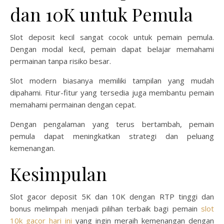
dan 10K untuk Pemula
Slot deposit kecil sangat cocok untuk pemain pemula.
Dengan modal kecil, pemain dapat belajar memahami
permainan tanpa risiko besar.
Slot modern biasanya memiliki tampilan yang mudah
dipahami. Fitur-fitur yang tersedia juga membantu pemain
memahami permainan dengan cepat.
Dengan pengalaman yang terus bertambah, pemain
pemula dapat meningkatkan strategi dan peluang
kemenangan.
Kesimpulan
Slot gacor deposit 5K dan 10K dengan RTP tinggi dan
bonus melimpah menjadi pilihan terbaik bagi pemain
slot
10k gacor hari ini
yang ingin meraih kemenangan dengan