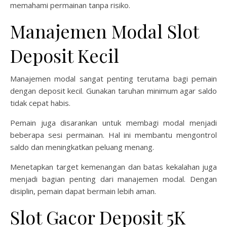
memahami permainan tanpa risiko.
Manajemen Modal Slot
Deposit Kecil
Manajemen modal sangat penting terutama bagi pemain
dengan deposit kecil. Gunakan taruhan minimum agar saldo
tidak cepat habis.
Pemain juga disarankan untuk membagi modal menjadi
beberapa sesi permainan. Hal ini membantu mengontrol
saldo dan meningkatkan peluang menang.
Menetapkan target kemenangan dan batas kekalahan juga
menjadi bagian penting dari manajemen modal. Dengan
disiplin, pemain dapat bermain lebih aman.
Slot Gacor Deposit 5K