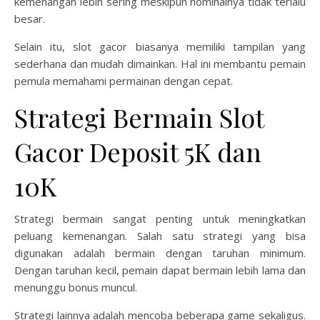
kemenangan lebih sering meskipun nominalnya tidak terlalu
besar.
Selain itu, slot gacor biasanya memiliki tampilan yang
sederhana dan mudah dimainkan. Hal ini membantu pemain
pemula memahami permainan dengan cepat.
Strategi Bermain Slot
Gacor Deposit 5K dan
10K
Strategi bermain sangat penting untuk meningkatkan
peluang kemenangan. Salah satu strategi yang bisa
digunakan adalah bermain dengan taruhan minimum.
Dengan taruhan kecil, pemain dapat bermain lebih lama dan
menunggu bonus muncul.
Strategi lainnya adalah mencoba beberapa game sekaligus.