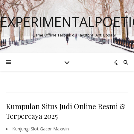
EXPERIMENTALPOETI
Game Offline Terbaik di Playstore, Anti Bosan!
Kumpulan Situs Judi Online Resmi &
Terpercaya 2025
Kunjungi
Slot Gacor Maxwin