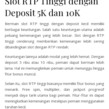
Slot RTP Tinggi dengan
Deposit 5K dan 10K
Bermain slot RTP tinggi dengan deposit kecil memiliki
berbagai keuntungan. Salah satu keuntungan utama adalah
peluang kemenangan yang lebih besar. Slot dengan RTP
tinggi cenderung memberikan kemenangan lebih sering
dibandingkan slot dengan RTP rendah.
Keuntungan lainnya adalah modal yang lebih hemat. Dengan
deposit 5 ribu atau 10 ribu, pemain dapat bermain lebih
lama. Hal ini memungkinkan pemain untuk menunggu hingga
fitur bonus muncul.
Selain itu, slot RTP tinggi biasanya memiliki fitur bonus yang
menarik. Free spin, multiplier, dan jackpot progresif
menjadi daya tarik utama bagi pemain. Fitur-fitur ini dapat
meningkatkan kemenangan meskipun pemain menggunakan
taruhan kecil.