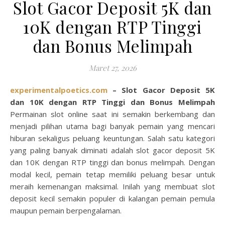
Slot Gacor Deposit 5K dan
10K dengan RTP Tinggi
dan Bonus Melimpah
Maret 27, 2026
experimentalpoetics.com
– Slot Gacor Deposit 5K
dan 10K dengan RTP Tinggi dan Bonus Melimpah
Permainan slot online saat ini semakin berkembang dan
menjadi pilihan utama bagi banyak pemain yang mencari
hiburan sekaligus peluang keuntungan. Salah satu kategori
yang paling banyak diminati adalah slot gacor deposit 5K
dan 10K dengan RTP tinggi dan bonus melimpah. Dengan
modal kecil, pemain tetap memiliki peluang besar untuk
meraih kemenangan maksimal. Inilah yang membuat slot
deposit kecil semakin populer di kalangan pemain pemula
maupun pemain berpengalaman.