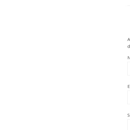
A
d
E
S