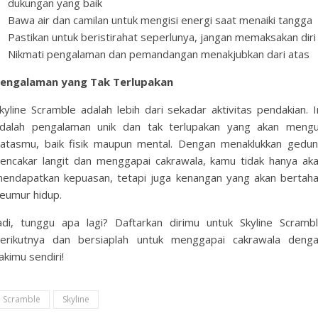
dukungan yang baik
Bawa air dan camilan untuk mengisi energi saat menaiki tangga
Pastikan untuk beristirahat seperlunya, jangan memaksakan diri
Nikmati pengalaman dan pemandangan menakjubkan dari atas
engalaman yang Tak Terlupakan
kyline Scramble adalah lebih dari sekadar aktivitas pendakian. I
dalah pengalaman unik dan tak terlupakan yang akan mengu
atasmu, baik fisik maupun mental. Dengan menaklukkan gedu
encakar langit dan menggapai cakrawala, kamu tidak hanya ak
endapatkan kepuasan, tetapi juga kenangan yang akan bertah
eumur hidup.
adi, tunggu apa lagi? Daftarkan dirimu untuk Skyline Scramb
erikutnya dan bersiaplah untuk menggapai cakrawala deng
akimu sendiri!
Scramble
Skyline