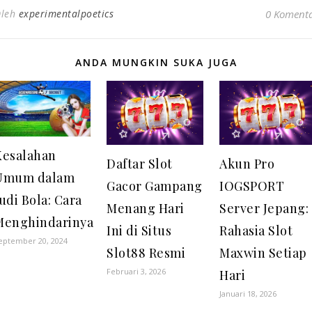
leh
experimentalpoetics
0 Koment
ANDA MUNGKIN SUKA JUGA
Kesalahan
Daftar Slot
Akun Pro
Umum dalam
Gacor Gampang
IOGSPORT
udi Bola: Cara
Menang Hari
Server Jepang:
Menghindarinya
Ini di Situs
Rahasia Slot
eptember 20, 2024
Slot88 Resmi
Maxwin Setiap
Februari 3, 2026
Hari
Januari 18, 2026