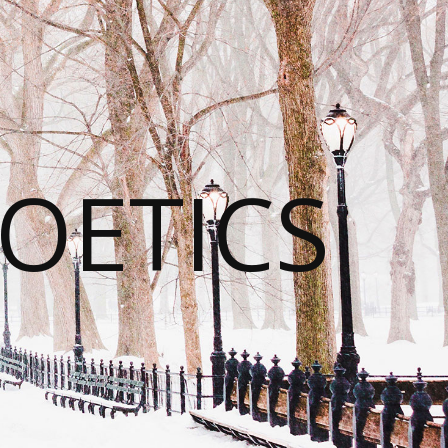
OETICS