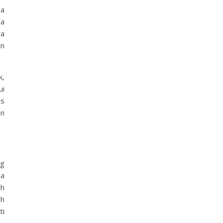
sa
la
ra
an
k,
ui
us
an
ng
ga
ah
ah
ti