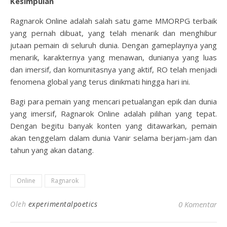
Kesimpulan
Ragnarok Online adalah salah satu game MMORPG terbaik
yang pernah dibuat, yang telah menarik dan menghibur
jutaan pemain di seluruh dunia. Dengan gameplaynya yang
menarik, karakternya yang menawan, dunianya yang luas
dan imersif, dan komunitasnya yang aktif, RO telah menjadi
fenomena global yang terus dinikmati hingga hari ini.
Bagi para pemain yang mencari petualangan epik dan dunia
yang imersif, Ragnarok Online adalah pilihan yang tepat.
Dengan begitu banyak konten yang ditawarkan, pemain
akan tenggelam dalam dunia Vanir selama berjam-jam dan
tahun yang akan datang.
Online
Ragnarok
Oleh
experimentalpoetics
0 Komentar