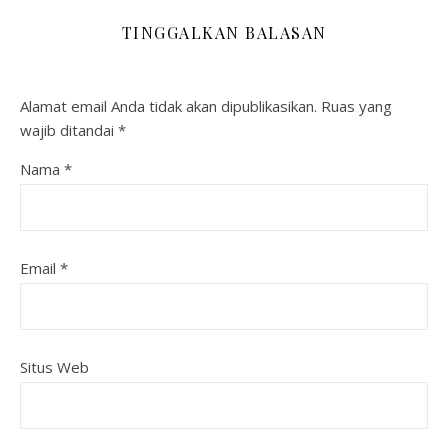
TINGGALKAN BALASAN
Alamat email Anda tidak akan dipublikasikan.
Ruas yang
wajib ditandai
*
Nama
*
Email
*
Situs Web