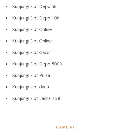
Kunjungi
Slot Depo 5k
Kunjungi
Slot Depo 10k
Kunjungi
Slot Online
Kunjungi
Slot Online
Kunjungi
Slot Gacor
Kunjungi
Slot Depo 5000
Kunjungi
Slot Pulsa
Kunjungi
slot dana
Kunjungi
Slot Lancar138
GAME PC