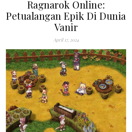
Ragnarok Online:
Petualangan Epik Di Dunia
Vanir
April 17, 2024