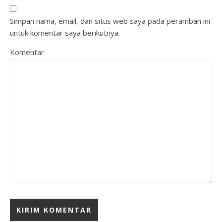
Simpan nama, email, dan situs web saya pada peramban ini
untuk komentar saya berikutnya.
Komentar