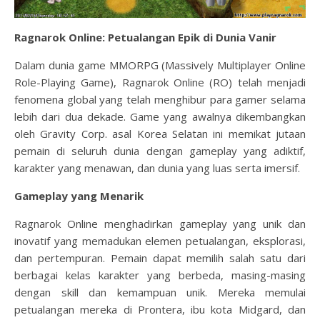
Ragnarok Online: Petualangan Epik di Dunia Vanir
Dalam dunia game MMORPG (Massively Multiplayer Online
Role-Playing Game), Ragnarok Online (RO) telah menjadi
fenomena global yang telah menghibur para gamer selama
lebih dari dua dekade. Game yang awalnya dikembangkan
oleh Gravity Corp. asal Korea Selatan ini memikat jutaan
pemain di seluruh dunia dengan gameplay yang adiktif,
karakter yang menawan, dan dunia yang luas serta imersif.
Gameplay yang Menarik
Ragnarok Online menghadirkan gameplay yang unik dan
inovatif yang memadukan elemen petualangan, eksplorasi,
dan pertempuran. Pemain dapat memilih salah satu dari
berbagai kelas karakter yang berbeda, masing-masing
dengan skill dan kemampuan unik. Mereka memulai
petualangan mereka di Prontera, ibu kota Midgard, dan