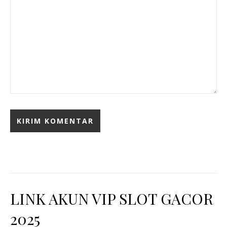
LINK AKUN VIP SLOT GACOR
2025