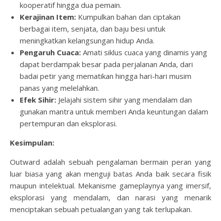
kooperatif hingga dua pemain.
Kerajinan Item:
Kumpulkan bahan dan ciptakan
berbagai item, senjata, dan baju besi untuk
meningkatkan kelangsungan hidup Anda.
Pengaruh Cuaca:
Amati siklus cuaca yang dinamis yang
dapat berdampak besar pada perjalanan Anda, dari
badai petir yang mematikan hingga hari-hari musim
panas yang melelahkan.
Efek Sihir:
Jelajahi sistem sihir yang mendalam dan
gunakan mantra untuk memberi Anda keuntungan dalam
pertempuran dan eksplorasi.
Kesimpulan:
Outward adalah sebuah pengalaman bermain peran yang
luar biasa yang akan menguji batas Anda baik secara fisik
maupun intelektual. Mekanisme gameplaynya yang imersif,
eksplorasi yang mendalam, dan narasi yang menarik
menciptakan sebuah petualangan yang tak terlupakan.