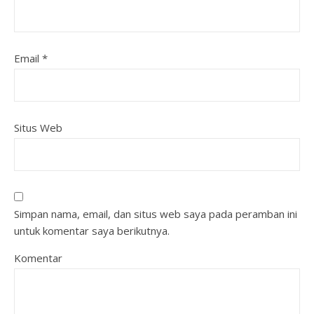
Email
*
Situs Web
Simpan nama, email, dan situs web saya pada peramban ini
untuk komentar saya berikutnya.
Komentar