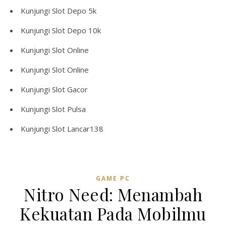
Kunjungi
Slot Depo 5k
Kunjungi
Slot Depo 10k
Kunjungi
Slot Online
Kunjungi
Slot Online
Kunjungi
Slot Gacor
Kunjungi
Slot Pulsa
Kunjungi
Slot Lancar138
GAME PC
Nitro Need: Menambah
Kekuatan Pada Mobilmu