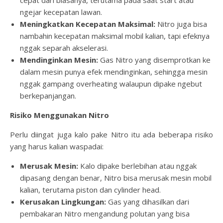
cepat dari biasanya, terutama pada saat start atau
ngejar kecepatan lawan.
Meningkatkan Kecepatan Maksimal:
Nitro juga bisa
nambahin kecepatan maksimal mobil kalian, tapi efeknya
nggak separah akselerasi.
Mendinginkan Mesin:
Gas Nitro yang disemprotkan ke
dalam mesin punya efek mendinginkan, sehingga mesin
nggak gampang overheating walaupun dipake ngebut
berkepanjangan.
Risiko Menggunakan Nitro
Perlu diingat juga kalo pake Nitro itu ada beberapa risiko
yang harus kalian waspadai:
Merusak Mesin:
Kalo dipake berlebihan atau nggak
dipasang dengan benar, Nitro bisa merusak mesin mobil
kalian, terutama piston dan cylinder head.
Kerusakan Lingkungan:
Gas yang dihasilkan dari
pembakaran Nitro mengandung polutan yang bisa