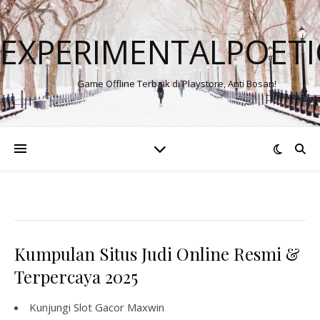
EXPERIMENTALPOETI
Game Offline Terbaik di Playstore, Anti Bosan!
Kumpulan Situs Judi Online Resmi &
Terpercaya 2025
Kunjungi
Slot Gacor Maxwin