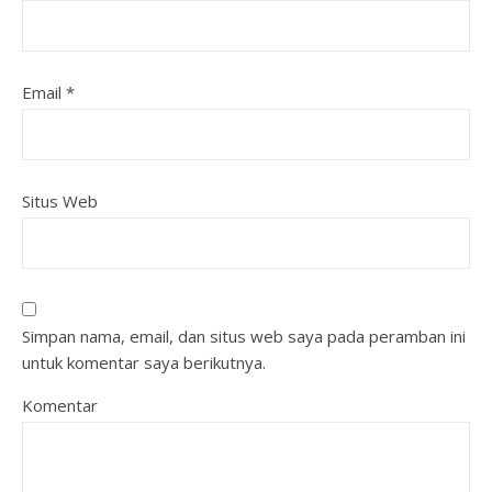
Email
*
Situs Web
Simpan nama, email, dan situs web saya pada peramban ini
untuk komentar saya berikutnya.
Komentar