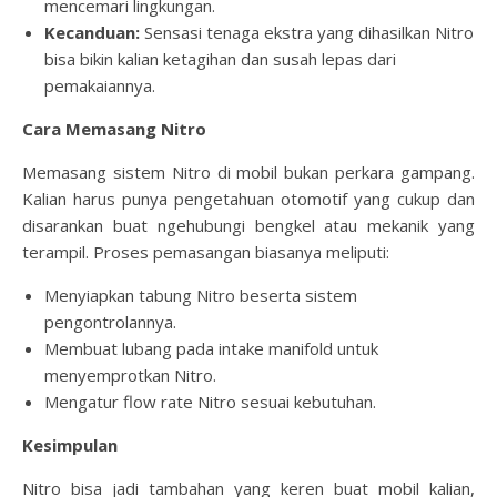
mencemari lingkungan.
Kecanduan:
Sensasi tenaga ekstra yang dihasilkan Nitro
bisa bikin kalian ketagihan dan susah lepas dari
pemakaiannya.
Cara Memasang Nitro
Memasang sistem Nitro di mobil bukan perkara gampang.
Kalian harus punya pengetahuan otomotif yang cukup dan
disarankan buat ngehubungi bengkel atau mekanik yang
terampil. Proses pemasangan biasanya meliputi:
Menyiapkan tabung Nitro beserta sistem
pengontrolannya.
Membuat lubang pada intake manifold untuk
menyemprotkan Nitro.
Mengatur flow rate Nitro sesuai kebutuhan.
Kesimpulan
Nitro bisa jadi tambahan yang keren buat mobil kalian,