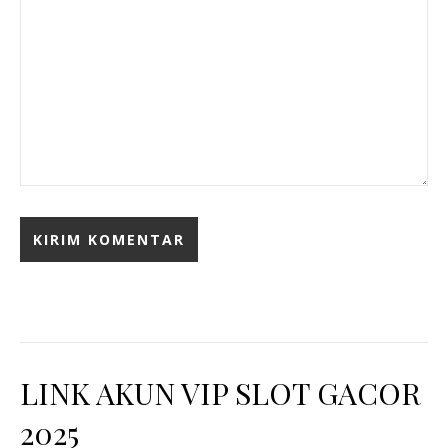
LINK AKUN VIP SLOT GACOR
2025