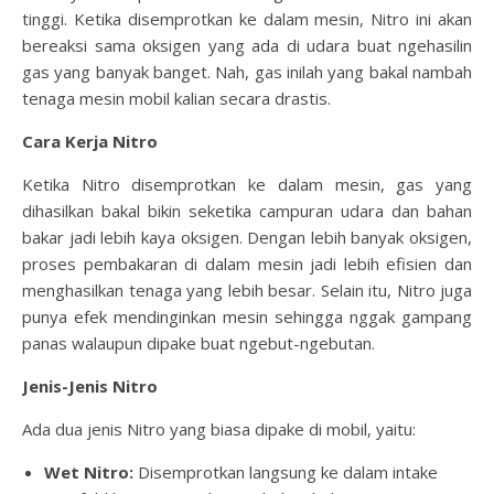
tinggi. Ketika disemprotkan ke dalam mesin, Nitro ini akan
bereaksi sama oksigen yang ada di udara buat ngehasilin
gas yang banyak banget. Nah, gas inilah yang bakal nambah
tenaga mesin mobil kalian secara drastis.
Cara Kerja Nitro
Ketika Nitro disemprotkan ke dalam mesin, gas yang
dihasilkan bakal bikin seketika campuran udara dan bahan
bakar jadi lebih kaya oksigen. Dengan lebih banyak oksigen,
proses pembakaran di dalam mesin jadi lebih efisien dan
menghasilkan tenaga yang lebih besar. Selain itu, Nitro juga
punya efek mendinginkan mesin sehingga nggak gampang
panas walaupun dipake buat ngebut-ngebutan.
Jenis-Jenis Nitro
Ada dua jenis Nitro yang biasa dipake di mobil, yaitu:
Wet Nitro:
Disemprotkan langsung ke dalam intake