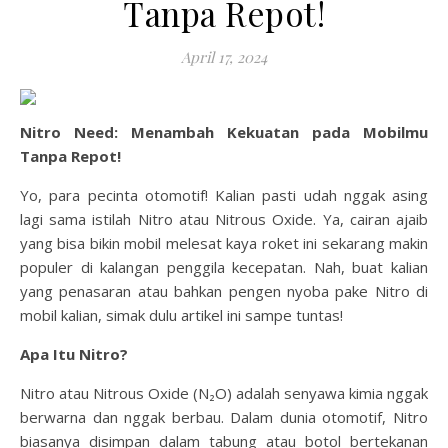
Tanpa Repot!
April 17, 2024
Nitro Need: Menambah Kekuatan pada Mobilmu
Tanpa Repot!
Yo, para pecinta otomotif! Kalian pasti udah nggak asing
lagi sama istilah Nitro atau Nitrous Oxide. Ya, cairan ajaib
yang bisa bikin mobil melesat kaya roket ini sekarang makin
populer di kalangan penggila kecepatan. Nah, buat kalian
yang penasaran atau bahkan pengen nyoba pake Nitro di
mobil kalian, simak dulu artikel ini sampe tuntas!
Apa Itu Nitro?
Nitro atau Nitrous Oxide (N₂O) adalah senyawa kimia nggak
berwarna dan nggak berbau. Dalam dunia otomotif, Nitro
biasanya disimpan dalam tabung atau botol bertekanan