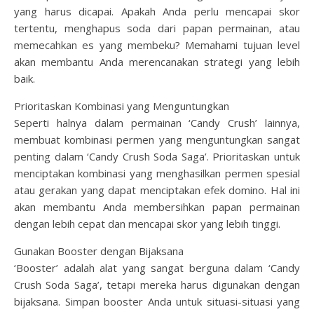
yang harus dicapai. Apakah Anda perlu mencapai skor
tertentu, menghapus soda dari papan permainan, atau
memecahkan es yang membeku? Memahami tujuan level
akan membantu Anda merencanakan strategi yang lebih
baik.
Prioritaskan Kombinasi yang Menguntungkan
Seperti halnya dalam permainan ‘Candy Crush’ lainnya,
membuat kombinasi permen yang menguntungkan sangat
penting dalam ‘Candy Crush Soda Saga’. Prioritaskan untuk
menciptakan kombinasi yang menghasilkan permen spesial
atau gerakan yang dapat menciptakan efek domino. Hal ini
akan membantu Anda membersihkan papan permainan
dengan lebih cepat dan mencapai skor yang lebih tinggi.
Gunakan Booster dengan Bijaksana
‘Booster’ adalah alat yang sangat berguna dalam ‘Candy
Crush Soda Saga’, tetapi mereka harus digunakan dengan
bijaksana. Simpan booster Anda untuk situasi-situasi yang