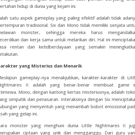
ertahan hidup di dunia yang kejam ini.
alah satu aspek gameplay yang paling efektif adalah tidak adan
ertempuran tradisional. Six dan Mono tidak memiliki senjata unt
melawan monster, sehingga mereka harus mengandalka
ecerdikan dan kerja sama untuk melarikan diri. Hal ini menciptak
asa rentan dan ketidberdayaan yang semakin meningkatk
etakutan.
arakter yang Misterius dan Menarik
eskipun gameplay-nya menakjubkan, karakter-karakter di Litt
ightmares II adalah yang benar-benar membuat game i
stimewa. Mono, dengan kantong kertas misteriusnya, adalah tok
ang simpatik dan penasaran. Interaksinya dengan Six menciptak
ubungan yang menyentuh yang menambah bobot emosional pa
isah yang gelap ini.
ara monster yang menghuni dunia Little Nightmares II ju
erupakan ciptaan yang unik dan mengganggu. Dari guru ya