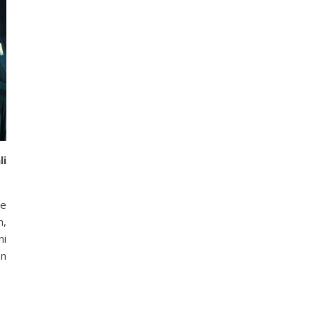
li
le
n,
ni
an