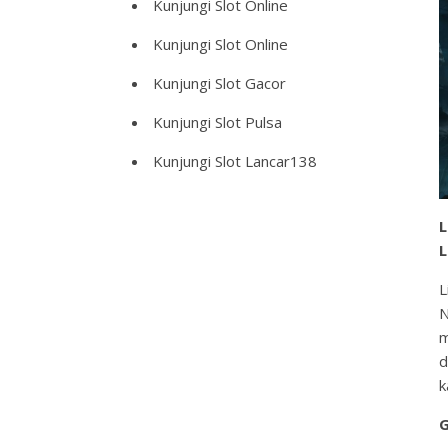
Kunjungi
Slot Online
Kunjungi
Slot Online
Kunjungi
Slot Gacor
Kunjungi
Slot Pulsa
Kunjungi
Slot Lancar138
L
L
L
N
m
d
k
G