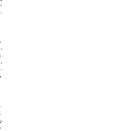
ki
ka
an
ni
an
ui
pi
am
as
ya
ng
an