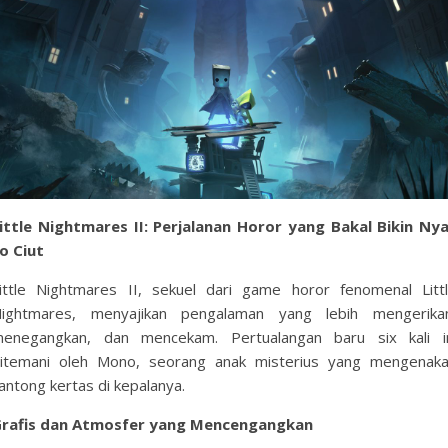
ittle Nightmares II: Perjalanan Horor yang Bakal Bikin Nya
o Ciut
ittle Nightmares II, sekuel dari game horor fenomenal Litt
ightmares, menyajikan pengalaman yang lebih mengerika
enegangkan, dan mencekam. Pertualangan baru six kali i
itemani oleh Mono, seorang anak misterius yang mengenak
antong kertas di kepalanya.
rafis dan Atmosfer yang Mencengangkan