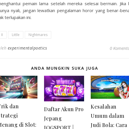
enghantui pemain lama setelah mereka selesai bermain. Jika 
unya nyali, jangan lewatkan pengalaman horor yang benar-ben
ak terlupakan ini.
II
Little
Nightmares
leh
experimentalpoetics
0 Koment
ANDA MUNGKIN SUKA JUGA
Trik dan
Kesalahan
Daftar Akun Pro
trategi
Umum dalam
Jepang
Menang di Slot:
Judi Bola: Cara
IOGSPORT |