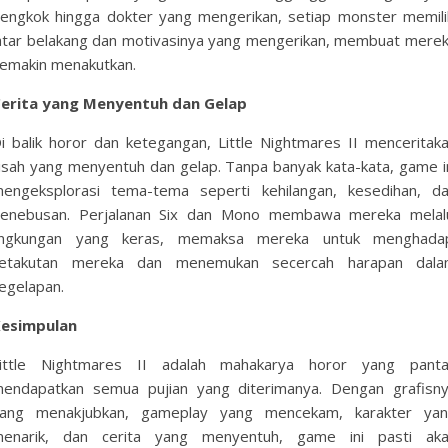
engkok hingga dokter yang mengerikan, setiap monster memili
atar belakang dan motivasinya yang mengerikan, membuat mere
emakin menakutkan.
erita yang Menyentuh dan Gelap
i balik horor dan ketegangan, Little Nightmares II menceritak
isah yang menyentuh dan gelap. Tanpa banyak kata-kata, game i
engeksplorasi tema-tema seperti kehilangan, kesedihan, d
enebusan. Perjalanan Six dan Mono membawa mereka melal
ingkungan yang keras, memaksa mereka untuk menghada
etakutan mereka dan menemukan secercah harapan dal
egelapan.
esimpulan
ittle Nightmares II adalah mahakarya horor yang pant
endapatkan semua pujian yang diterimanya. Dengan grafisn
ang menakjubkan, gameplay yang mencekam, karakter ya
enarik, dan cerita yang menyentuh, game ini pasti ak