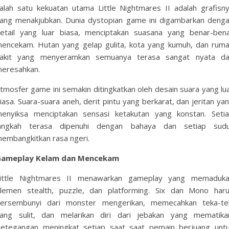
alah satu kekuatan utama Little Nightmares II adalah grafisn
ang menakjubkan. Dunia dystopian game ini digambarkan deng
etail yang luar biasa, menciptakan suasana yang benar-ben
encekam. Hutan yang gelap gulita, kota yang kumuh, dan rum
akit yang menyeramkan semuanya terasa sangat nyata d
eresahkan.
tmosfer game ini semakin ditingkatkan oleh desain suara yang lu
iasa. Suara-suara aneh, derit pintu yang berkarat, dan jeritan ya
enyiksa menciptakan sensasi ketakutan yang konstan. Seti
angkah terasa dipenuhi dengan bahaya dan setiap sud
embangkitkan rasa ngeri.
ameplay Kelam dan Mencekam
ittle Nightmares II menawarkan gameplay yang memaduk
lemen stealth, puzzle, dan platforming. Six dan Mono har
ersembunyi dari monster mengerikan, memecahkan teka-te
ang sulit, dan melarikan diri dari jebakan yang mematika
etegangan meningkat setiap saat saat pemain berjuang unt