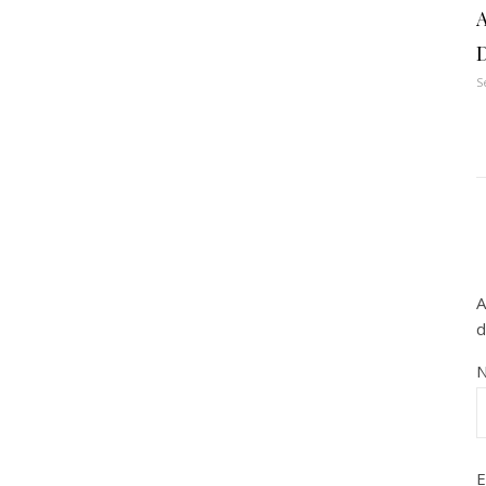
S
A
d
E