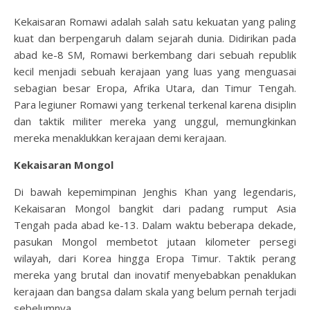
Kekaisaran Romawi adalah salah satu kekuatan yang paling
kuat dan berpengaruh dalam sejarah dunia. Didirikan pada
abad ke-8 SM, Romawi berkembang dari sebuah republik
kecil menjadi sebuah kerajaan yang luas yang menguasai
sebagian besar Eropa, Afrika Utara, dan Timur Tengah.
Para legiuner Romawi yang terkenal terkenal karena disiplin
dan taktik militer mereka yang unggul, memungkinkan
mereka menaklukkan kerajaan demi kerajaan.
Kekaisaran Mongol
Di bawah kepemimpinan Jenghis Khan yang legendaris,
Kekaisaran Mongol bangkit dari padang rumput Asia
Tengah pada abad ke-13. Dalam waktu beberapa dekade,
pasukan Mongol membetot jutaan kilometer persegi
wilayah, dari Korea hingga Eropa Timur. Taktik perang
mereka yang brutal dan inovatif menyebabkan penaklukan
kerajaan dan bangsa dalam skala yang belum pernah terjadi
sebelumnya.