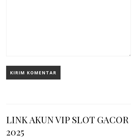
LINK AKUN VIP SLOT GACOR
2025