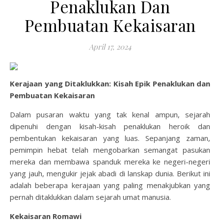
Penaklukan Dan
Pembuatan Kekaisaran
April 17, 2024
Kerajaan yang Ditaklukkan: Kisah Epik Penaklukan dan
Pembuatan Kekaisaran
Dalam pusaran waktu yang tak kenal ampun, sejarah
dipenuhi dengan kisah-kisah penaklukan heroik dan
pembentukan kekaisaran yang luas. Sepanjang zaman,
pemimpin hebat telah mengobarkan semangat pasukan
mereka dan membawa spanduk mereka ke negeri-negeri
yang jauh, mengukir jejak abadi di lanskap dunia. Berikut ini
adalah beberapa kerajaan yang paling menakjubkan yang
pernah ditaklukkan dalam sejarah umat manusia.
Kekaisaran Romawi