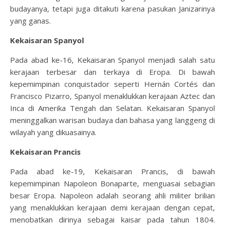
budayanya, tetapi juga ditakuti karena pasukan Janizarinya
yang ganas.
Kekaisaran Spanyol
Pada abad ke-16, Kekaisaran Spanyol menjadi salah satu
kerajaan terbesar dan terkaya di Eropa. Di bawah
kepemimpinan conquistador seperti Hernán Cortés dan
Francisco Pizarro, Spanyol menaklukkan kerajaan Aztec dan
Inca di Amerika Tengah dan Selatan. Kekaisaran Spanyol
meninggalkan warisan budaya dan bahasa yang langgeng di
wilayah yang dikuasainya.
Kekaisaran Prancis
Pada abad ke-19, Kekaisaran Prancis, di bawah
kepemimpinan Napoleon Bonaparte, menguasai sebagian
besar Eropa. Napoleon adalah seorang ahli militer brilian
yang menaklukkan kerajaan demi kerajaan dengan cepat,
menobatkan dirinya sebagai kaisar pada tahun 1804.