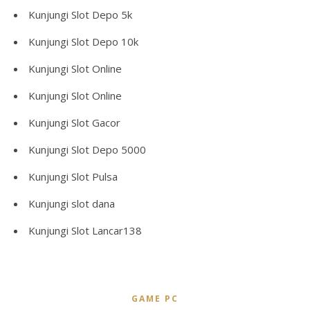
Kunjungi
Slot Depo 5k
Kunjungi
Slot Depo 10k
Kunjungi
Slot Online
Kunjungi
Slot Online
Kunjungi
Slot Gacor
Kunjungi
Slot Depo 5000
Kunjungi
Slot Pulsa
Kunjungi
slot dana
Kunjungi
Slot Lancar138
GAME PC