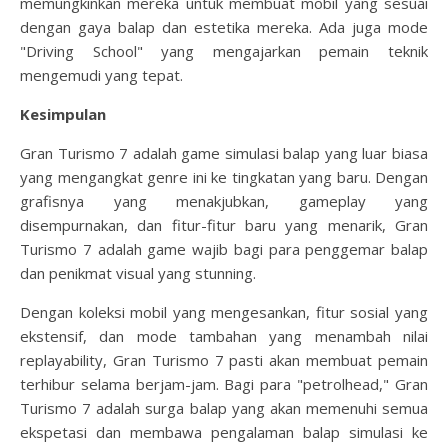
memungkinkan mereka untuk membuat mobil yang sesuai
dengan gaya balap dan estetika mereka. Ada juga mode
"Driving School" yang mengajarkan pemain teknik
mengemudi yang tepat.
Kesimpulan
Gran Turismo 7 adalah game simulasi balap yang luar biasa
yang mengangkat genre ini ke tingkatan yang baru. Dengan
grafisnya yang menakjubkan, gameplay yang
disempurnakan, dan fitur-fitur baru yang menarik, Gran
Turismo 7 adalah game wajib bagi para penggemar balap
dan penikmat visual yang stunning.
Dengan koleksi mobil yang mengesankan, fitur sosial yang
ekstensif, dan mode tambahan yang menambah nilai
replayability, Gran Turismo 7 pasti akan membuat pemain
terhibur selama berjam-jam. Bagi para "petrolhead," Gran
Turismo 7 adalah surga balap yang akan memenuhi semua
ekspetasi dan membawa pengalaman balap simulasi ke