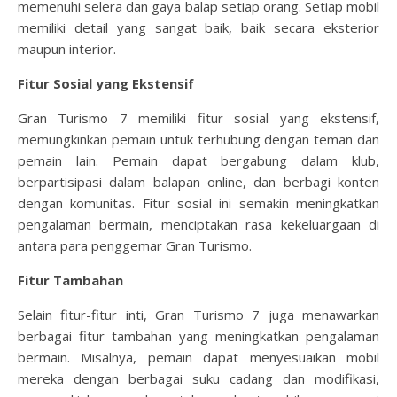
memenuhi selera dan gaya balap setiap orang. Setiap mobil
memiliki detail yang sangat baik, baik secara eksterior
maupun interior.
Fitur Sosial yang Ekstensif
Gran Turismo 7 memiliki fitur sosial yang ekstensif,
memungkinkan pemain untuk terhubung dengan teman dan
pemain lain. Pemain dapat bergabung dalam klub,
berpartisipasi dalam balapan online, dan berbagi konten
dengan komunitas. Fitur sosial ini semakin meningkatkan
pengalaman bermain, menciptakan rasa kekeluargaan di
antara para penggemar Gran Turismo.
Fitur Tambahan
Selain fitur-fitur inti, Gran Turismo 7 juga menawarkan
berbagai fitur tambahan yang meningkatkan pengalaman
bermain. Misalnya, pemain dapat menyesuaikan mobil
mereka dengan berbagai suku cadang dan modifikasi,