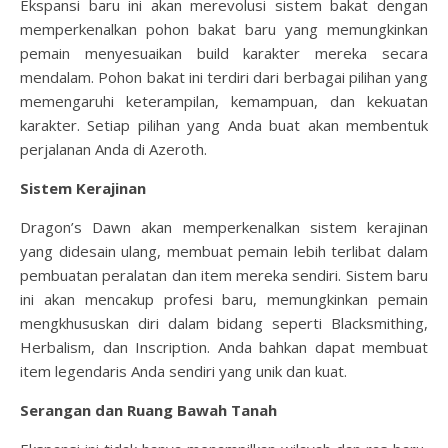
Ekspansi baru ini akan merevolusi sistem bakat dengan
memperkenalkan pohon bakat baru yang memungkinkan
pemain menyesuaikan build karakter mereka secara
mendalam. Pohon bakat ini terdiri dari berbagai pilihan yang
memengaruhi keterampilan, kemampuan, dan kekuatan
karakter. Setiap pilihan yang Anda buat akan membentuk
perjalanan Anda di Azeroth.
Sistem Kerajinan
Dragon’s Dawn akan memperkenalkan sistem kerajinan
yang didesain ulang, membuat pemain lebih terlibat dalam
pembuatan peralatan dan item mereka sendiri. Sistem baru
ini akan mencakup profesi baru, memungkinkan pemain
mengkhususkan diri dalam bidang seperti Blacksmithing,
Herbalism, dan Inscription. Anda bahkan dapat membuat
item legendaris Anda sendiri yang unik dan kuat.
Serangan dan Ruang Bawah Tanah