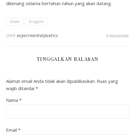
dikenang selama bertahun-tahun yang akan datang.
Dawn
Dragons
Oleh
experimentalpoetics
0 Komentar
TINGGALKAN BALASAN
Alamat email Anda tidak akan dipublikasikan.
Ruas yang
wajib ditandai
*
Nama
*
Email
*