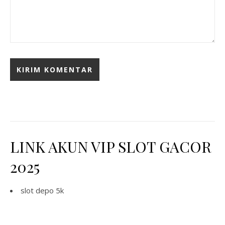
LINK AKUN VIP SLOT GACOR
2025
slot depo 5k