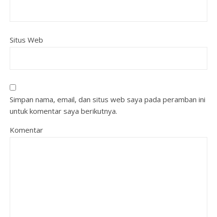
Situs Web
Simpan nama, email, dan situs web saya pada peramban ini
untuk komentar saya berikutnya.
Komentar