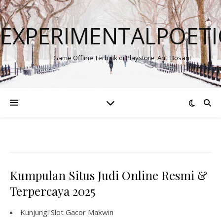
EXPERIMENTALPOETI
Game Offline Terbaik di Playstore, Anti Bosan!
Kumpulan Situs Judi Online Resmi &
Terpercaya 2025
Kunjungi
Slot Gacor Maxwin