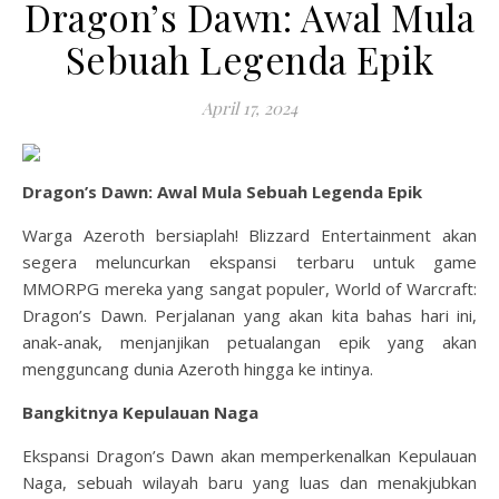
Dragon’s Dawn: Awal Mula
Sebuah Legenda Epik
April 17, 2024
Dragon’s Dawn: Awal Mula Sebuah Legenda Epik
Warga Azeroth bersiaplah! Blizzard Entertainment akan
segera meluncurkan ekspansi terbaru untuk game
MMORPG mereka yang sangat populer, World of Warcraft:
Dragon’s Dawn. Perjalanan yang akan kita bahas hari ini,
anak-anak, menjanjikan petualangan epik yang akan
mengguncang dunia Azeroth hingga ke intinya.
Bangkitnya Kepulauan Naga
Ekspansi Dragon’s Dawn akan memperkenalkan Kepulauan
Naga, sebuah wilayah baru yang luas dan menakjubkan