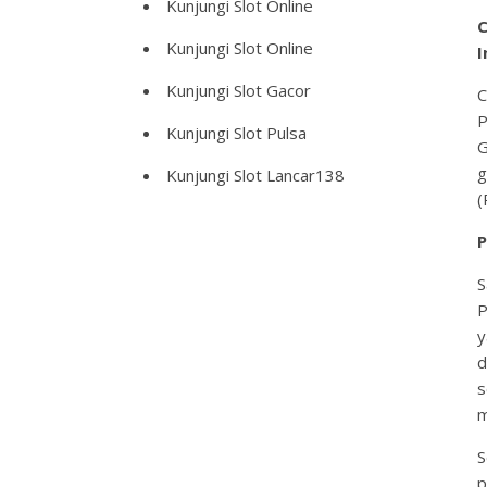
Kunjungi
Slot Online
C
Kunjungi
Slot Online
I
Kunjungi
Slot Gacor
C
P
Kunjungi
Slot Pulsa
G
g
Kunjungi
Slot Lancar138
(
P
S
P
y
d
s
m
S
p