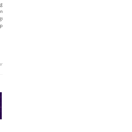
ng
an
gi
ap
ar