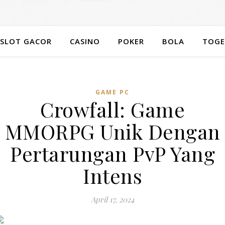
SLOT GACOR
CASINO
POKER
BOLA
TOGE
GAME PC
Crowfall: Game
MMORPG Unik Dengan
Pertarungan PvP Yang
Intens
April 17, 2024