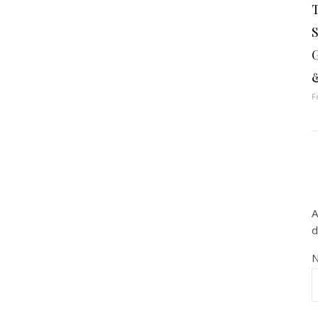
S
F
A
d