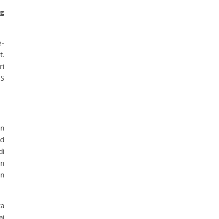
ng
e-
t.
ri
TS
an
ld
di
in
an
ka
ai