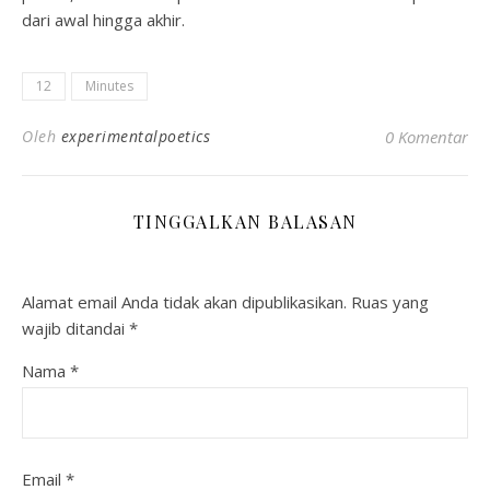
dari awal hingga akhir.
12
Minutes
Oleh
experimentalpoetics
0 Komentar
TINGGALKAN BALASAN
Alamat email Anda tidak akan dipublikasikan.
Ruas yang
wajib ditandai
*
Nama
*
Email
*