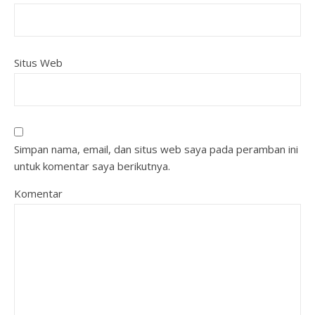
Situs Web
Simpan nama, email, dan situs web saya pada peramban ini
untuk komentar saya berikutnya.
Komentar