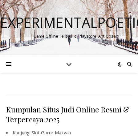
EXPERIMENTALPOETI
Game Offline Terbaik di Playstore, Anti Bosan!
Kumpulan Situs Judi Online Resmi &
Terpercaya 2025
Kunjungi
Slot Gacor Maxwin