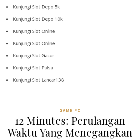
Kunjungi
Slot Depo 5k
Kunjungi
Slot Depo 10k
Kunjungi
Slot Online
Kunjungi
Slot Online
Kunjungi
Slot Gacor
Kunjungi
Slot Pulsa
Kunjungi
Slot Lancar138
GAME PC
12 Minutes: Perulangan
Waktu Yang Menegangkan