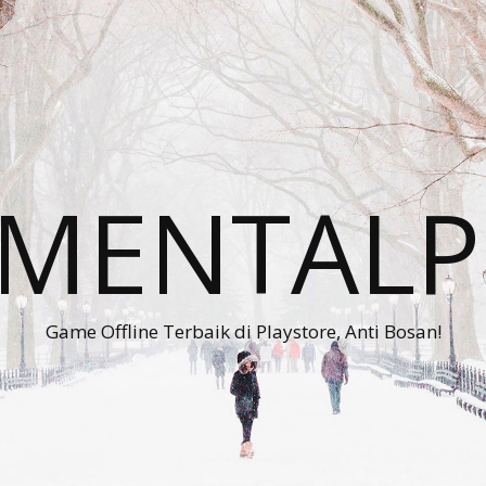
IMENTALP
Game Offline Terbaik di Playstore, Anti Bosan!