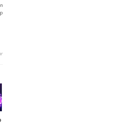
an
ap
ar
o