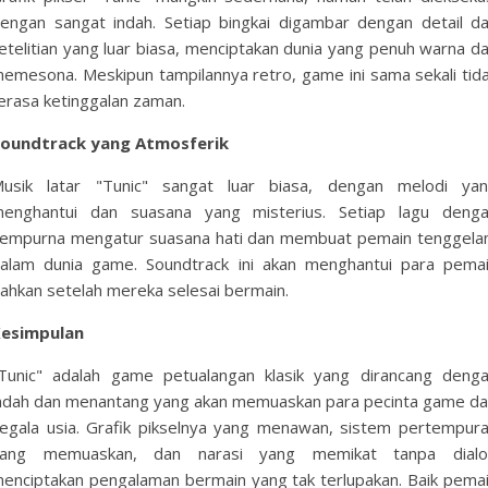
engan sangat indah. Setiap bingkai digambar dengan detail d
etelitian yang luar biasa, menciptakan dunia yang penuh warna d
emesona. Meskipun tampilannya retro, game ini sama sekali tid
erasa ketinggalan zaman.
oundtrack yang Atmosferik
usik latar "Tunic" sangat luar biasa, dengan melodi ya
enghantui dan suasana yang misterius. Setiap lagu deng
empurna mengatur suasana hati dan membuat pemain tenggel
alam dunia game. Soundtrack ini akan menghantui para pema
ahkan setelah mereka selesai bermain.
esimpulan
Tunic" adalah game petualangan klasik yang dirancang deng
ndah dan menantang yang akan memuaskan para pecinta game da
egala usia. Grafik pikselnya yang menawan, sistem pertempur
ang memuaskan, dan narasi yang memikat tanpa dial
enciptakan pengalaman bermain yang tak terlupakan. Baik pema