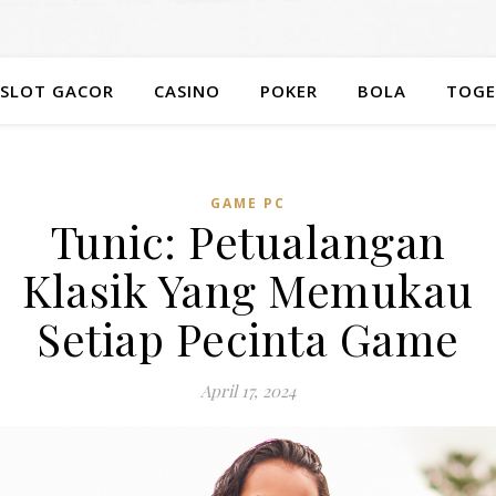
SLOT GACOR
CASINO
POKER
BOLA
TOGE
GAME PC
Tunic: Petualangan
Klasik Yang Memukau
Setiap Pecinta Game
April 17, 2024