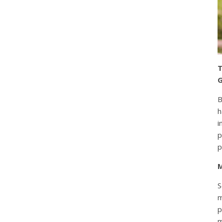
T
B
h
i
p
p
M
S
m
p
m