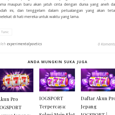
ama maupun baru akan jatuh cinta dengan dunia yang aneh d
ndah ini, dan tenggelam dalam petualangan yang akan tet
elekat di hati mereka untuk waktu yang lama.
Tunic
leh
experimentalpoetics
0 Koment
ANDA MUNGKIN SUKA JUGA
IOGSPORT
Daftar Akun Pr
Akun Pro
Terpercaya:
Jepang
IOGSPORT
Solusi Main Slot
IOGSPORT |