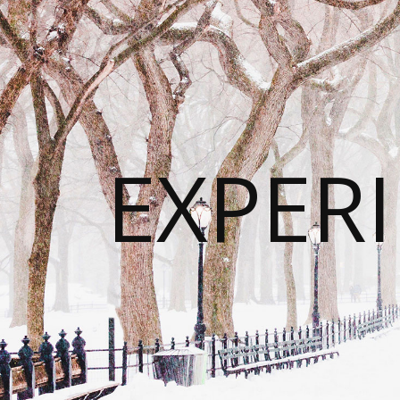
EXPER