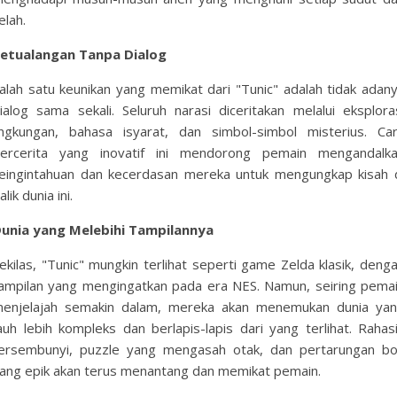
elah.
etualangan Tanpa Dialog
alah satu keunikan yang memikat dari "Tunic" adalah tidak adan
ialog sama sekali. Seluruh narasi diceritakan melalui eksplora
ingkungan, bahasa isyarat, dan simbol-simbol misterius. Ca
ercerita yang inovatif ini mendorong pemain mengandalk
eingintahuan dan kecerdasan mereka untuk mengungkap kisah 
alik dunia ini.
unia yang Melebihi Tampilannya
ekilas, "Tunic" mungkin terlihat seperti game Zelda klasik, deng
ampilan yang mengingatkan pada era NES. Namun, seiring pema
enjelajah semakin dalam, mereka akan menemukan dunia ya
auh lebih kompleks dan berlapis-lapis dari yang terlihat. Rahas
ersembunyi, puzzle yang mengasah otak, dan pertarungan b
ang epik akan terus menantang dan memikat pemain.