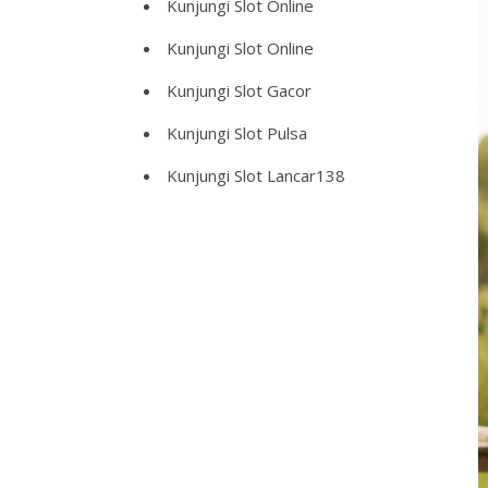
Kunjungi
Slot Online
Kunjungi
Slot Online
Kunjungi
Slot Gacor
Kunjungi
Slot Pulsa
Kunjungi
Slot Lancar138