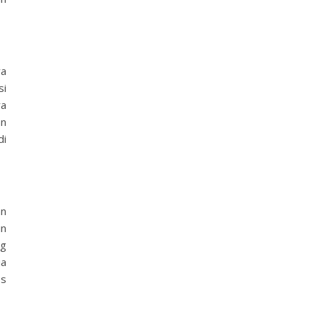
ya
si
ra
an
di
an
in
ng
ia
os