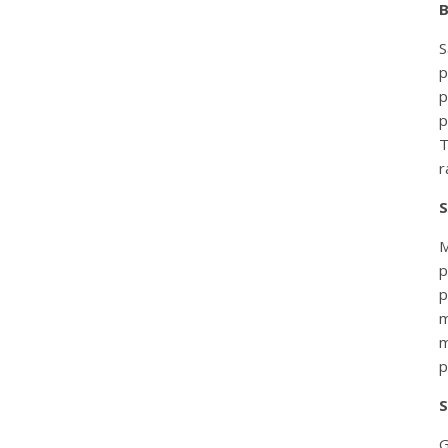
B
S
p
p
T
r
S
M
p
m
m
p
S
G