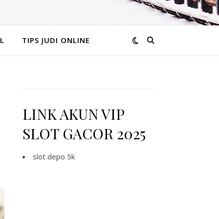
L
TIPS JUDI ONLINE
LINK AKUN VIP
SLOT GACOR 2025
slot depo 5k