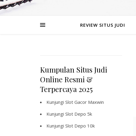
REVIEW SITUS JUDI
Kumpulan Situs Judi
Online Resmi &
Terpercaya 2025
Kunjungi
Slot Gacor Maxwin
Kunjungi
Slot Depo 5k
Kunjungi
Slot Depo 10k