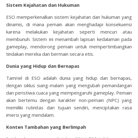
Sistem Kejahatan dan Hukuman
ESO memperkenalkan sistem kejahatan dan hukuman yang
dinamis, di mana pemain akan menghadapi konsekuensi
karena melakukan kejahatan seperti mencuri atau
membunuh. Sistem ini menambah lapisan kedalaman pada
gameplay, mendorong pemain untuk mempertimbangkan
tindakan mereka dan bermain secara etis.
Dunia yang Hidup dan Bernapas
Tamriel di ESO adalah dunia yang hidup dan bernapas,
dengan siklus siang-malam yang mengubah pemandangan
dan peristiwa cuaca yang mempengaruhi gameplay. Pemain
akan bertemu dengan karakter non-pemain (NPC) yang
memiliki rutinitas dan tujuan sendiri, menciptakan rasa
imersi yang mendalam.
Konten Tambahan yang Berlimpah