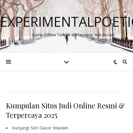
EXPERIMENTALPOETI
Game Offline Terbaik di Playstore, Anti Bosan!
Kumpulan Situs Judi Online Resmi &
Terpercaya 2025
Kunjungi
Slot Gacor Maxwin