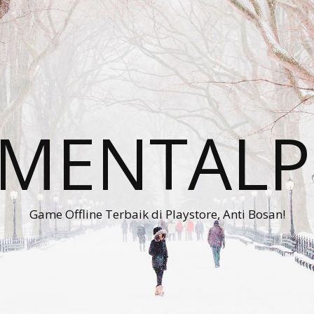
IMENTALP
Game Offline Terbaik di Playstore, Anti Bosan!