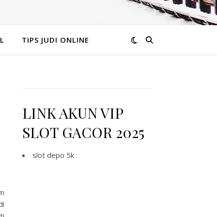
L
TIPS JUDI ONLINE
LINK AKUN VIP
SLOT GACOR 2025
slot depo 5k
am
di
gi