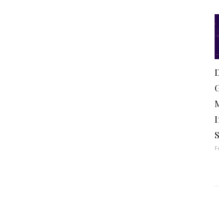
D
I
F