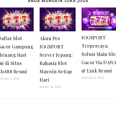
ANDA MUNGKIN SUKA JUGA
IOGSPORT
aftar Slot
Akun Pro
Terpercaya:
Gacor Gampang
IOGSPORT
Solusi Main Slo
Menang Hari
Server Jepang:
Gacor Via DAN
ni di Situs
Rahasia Slot
& Link Resmi
Slot88 Resmi
Maxwin Setiap
Februari 3, 2026
ebruari 3, 2026
Hari
Januari 18, 2026