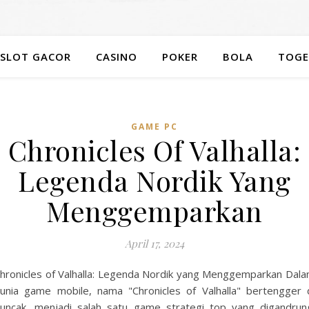
SLOT GACOR
CASINO
POKER
BOLA
TOGE
GAME PC
Chronicles Of Valhalla:
Legenda Nordik Yang
Menggemparkan
April 17, 2024
hronicles of Valhalla: Legenda Nordik yang Menggemparkan Dal
unia game mobile, nama "Chronicles of Valhalla" bertengger 
uncak, menjadi salah satu game strategi top yang digandrun