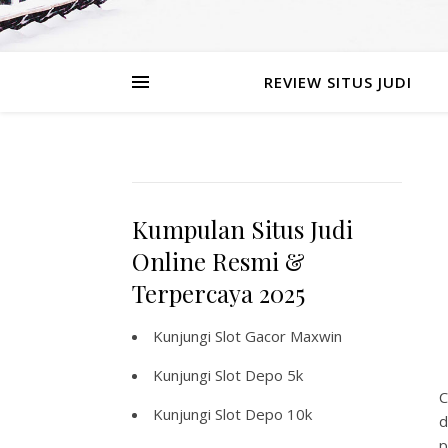
REVIEW SITUS JUDI
Kumpulan Situs Judi
Online Resmi &
Terpercaya 2025
Kunjungi
Slot Gacor Maxwin
Kunjungi
Slot Depo 5k
C
Kunjungi
Slot Depo 10k
d
p