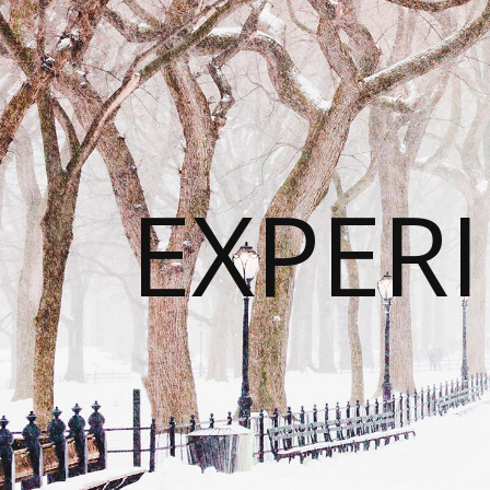
EXPER