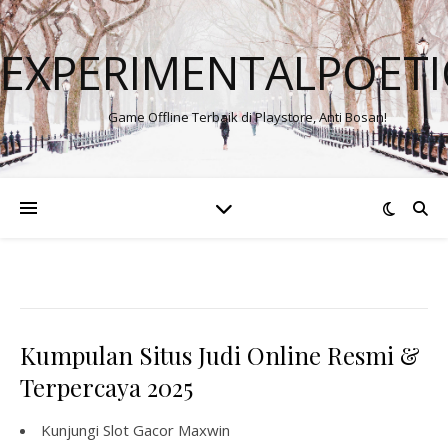
EXPERIMENTALPOETI
Game Offline Terbaik di Playstore, Anti Bosan!
Kumpulan Situs Judi Online Resmi &
Terpercaya 2025
Kunjungi
Slot Gacor Maxwin