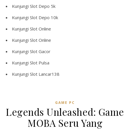
Kunjungi
Slot Depo 5k
Kunjungi
Slot Depo 10k
Kunjungi
Slot Online
Kunjungi
Slot Online
Kunjungi
Slot Gacor
Kunjungi
Slot Pulsa
Kunjungi
Slot Lancar138
GAME PC
Legends Unleashed: Game
MOBA Seru Yang