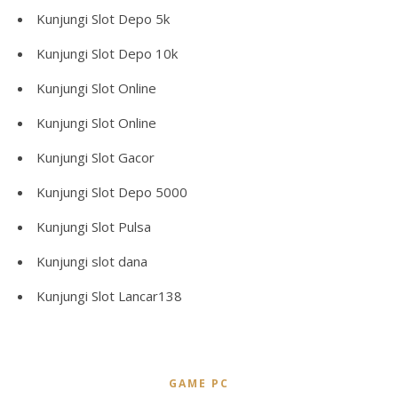
Kunjungi
Slot Depo 5k
Kunjungi
Slot Depo 10k
Kunjungi
Slot Online
Kunjungi
Slot Online
Kunjungi
Slot Gacor
Kunjungi
Slot Depo 5000
Kunjungi
Slot Pulsa
Kunjungi
slot dana
Kunjungi
Slot Lancar138
GAME PC