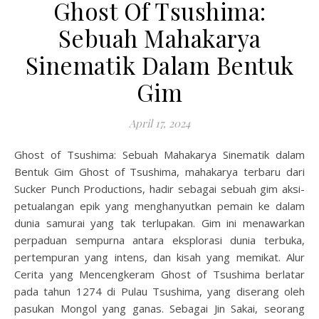
Ghost Of Tsushima:
Sebuah Mahakarya
Sinematik Dalam Bentuk
Gim
April 17, 2024
Ghost of Tsushima: Sebuah Mahakarya Sinematik dalam
Bentuk Gim Ghost of Tsushima, mahakarya terbaru dari
Sucker Punch Productions, hadir sebagai sebuah gim aksi-
petualangan epik yang menghanyutkan pemain ke dalam
dunia samurai yang tak terlupakan. Gim ini menawarkan
perpaduan sempurna antara eksplorasi dunia terbuka,
pertempuran yang intens, dan kisah yang memikat. Alur
Cerita yang Mencengkeram Ghost of Tsushima berlatar
pada tahun 1274 di Pulau Tsushima, yang diserang oleh
pasukan Mongol yang ganas. Sebagai Jin Sakai, seorang