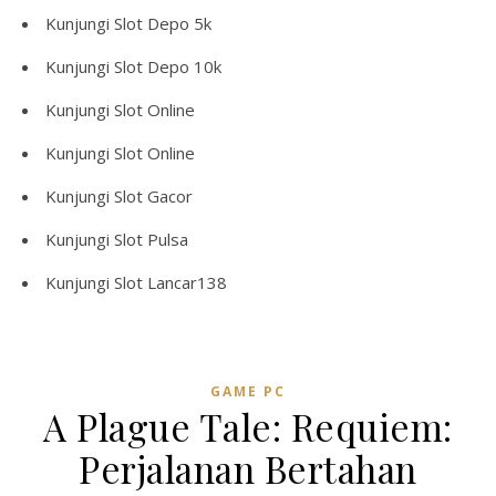
Kunjungi
Slot Depo 5k
Kunjungi
Slot Depo 10k
Kunjungi
Slot Online
Kunjungi
Slot Online
Kunjungi
Slot Gacor
Kunjungi
Slot Pulsa
Kunjungi
Slot Lancar138
GAME PC
A Plague Tale: Requiem:
Perjalanan Bertahan