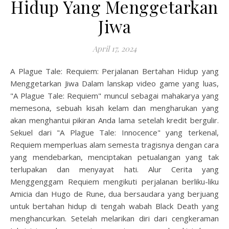
Hidup Yang Menggetarkan
Jiwa
April 17, 2024
A Plague Tale: Requiem: Perjalanan Bertahan Hidup yang
Menggetarkan Jiwa Dalam lanskap video game yang luas,
"A Plague Tale: Requiem" muncul sebagai mahakarya yang
memesona, sebuah kisah kelam dan mengharukan yang
akan menghantui pikiran Anda lama setelah kredit bergulir.
Sekuel dari "A Plague Tale: Innocence" yang terkenal,
Requiem memperluas alam semesta tragisnya dengan cara
yang mendebarkan, menciptakan petualangan yang tak
terlupakan dan menyayat hati. Alur Cerita yang
Menggenggam Requiem mengikuti perjalanan berliku-liku
Amicia dan Hugo de Rune, dua bersaudara yang berjuang
untuk bertahan hidup di tengah wabah Black Death yang
menghancurkan. Setelah melarikan diri dari cengkeraman