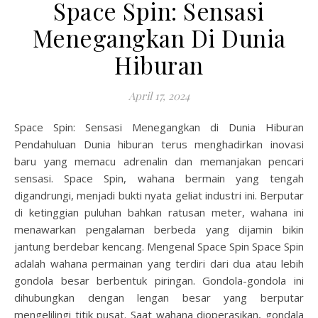
Space Spin: Sensasi
Menegangkan Di Dunia
Hiburan
April 17, 2024
Space Spin: Sensasi Menegangkan di Dunia Hiburan
Pendahuluan Dunia hiburan terus menghadirkan inovasi
baru yang memacu adrenalin dan memanjakan pencari
sensasi. Space Spin, wahana bermain yang tengah
digandrungi, menjadi bukti nyata geliat industri ini. Berputar
di ketinggian puluhan bahkan ratusan meter, wahana ini
menawarkan pengalaman berbeda yang dijamin bikin
jantung berdebar kencang. Mengenal Space Spin Space Spin
adalah wahana permainan yang terdiri dari dua atau lebih
gondola besar berbentuk piringan. Gondola-gondola ini
dihubungkan dengan lengan besar yang berputar
mengelilingi titik pusat. Saat wahana dioperasikan, gondala