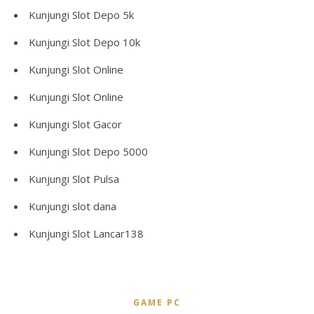
Kunjungi
Slot Depo 5k
Kunjungi
Slot Depo 10k
Kunjungi
Slot Online
Kunjungi
Slot Online
Kunjungi
Slot Gacor
Kunjungi
Slot Depo 5000
Kunjungi
Slot Pulsa
Kunjungi
slot dana
Kunjungi
Slot Lancar138
GAME PC