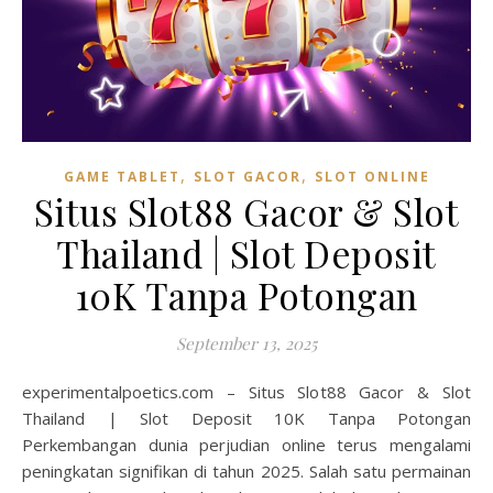
,
,
GAME TABLET
SLOT GACOR
SLOT ONLINE
Situs Slot88 Gacor & Slot
Thailand | Slot Deposit
10K Tanpa Potongan
September 13, 2025
experimentalpoetics.com – Situs Slot88 Gacor & Slot
Thailand | Slot Deposit 10K Tanpa Potongan
Perkembangan dunia perjudian online terus mengalami
peningkatan signifikan di tahun 2025. Salah satu permainan