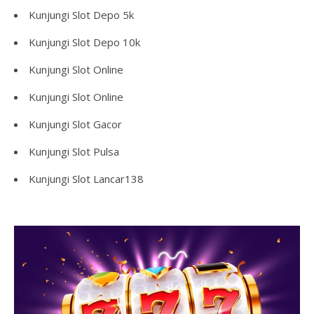
Kunjungi
Slot Depo 5k
Kunjungi
Slot Depo 10k
Kunjungi
Slot Online
Kunjungi
Slot Online
Kunjungi
Slot Gacor
Kunjungi
Slot Pulsa
Kunjungi
Slot Lancar138