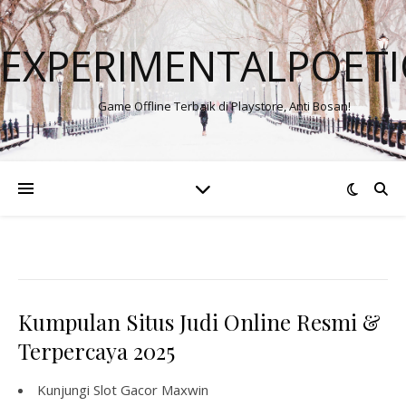
EXPERIMENTALPOETI
Game Offline Terbaik di Playstore, Anti Bosan!
Kumpulan Situs Judi Online Resmi &
Terpercaya 2025
Kunjungi
Slot Gacor Maxwin