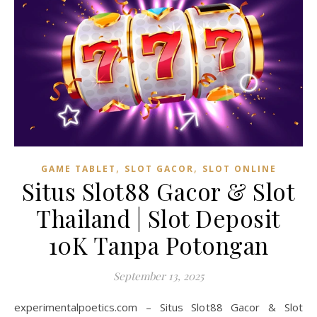
,
,
GAME TABLET
SLOT GACOR
SLOT ONLINE
Situs Slot88 Gacor & Slot
Thailand | Slot Deposit
10K Tanpa Potongan
September 13, 2025
experimentalpoetics.com – Situs Slot88 Gacor & Slot