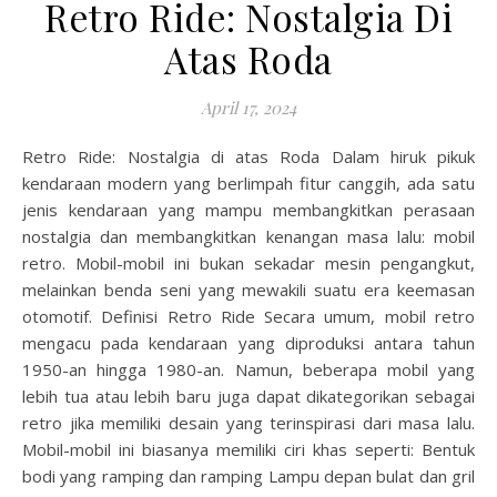
Retro Ride: Nostalgia Di
Atas Roda
April 17, 2024
Retro Ride: Nostalgia di atas Roda Dalam hiruk pikuk
kendaraan modern yang berlimpah fitur canggih, ada satu
jenis kendaraan yang mampu membangkitkan perasaan
nostalgia dan membangkitkan kenangan masa lalu: mobil
retro. Mobil-mobil ini bukan sekadar mesin pengangkut,
melainkan benda seni yang mewakili suatu era keemasan
otomotif. Definisi Retro Ride Secara umum, mobil retro
mengacu pada kendaraan yang diproduksi antara tahun
1950-an hingga 1980-an. Namun, beberapa mobil yang
lebih tua atau lebih baru juga dapat dikategorikan sebagai
retro jika memiliki desain yang terinspirasi dari masa lalu.
Mobil-mobil ini biasanya memiliki ciri khas seperti: Bentuk
bodi yang ramping dan ramping Lampu depan bulat dan gril