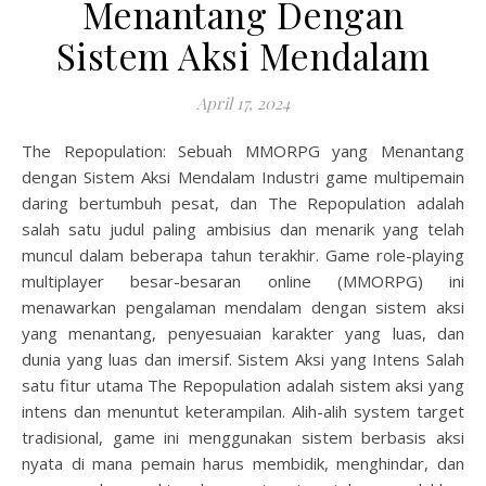
Menantang Dengan
Sistem Aksi Mendalam
April 17, 2024
The Repopulation: Sebuah MMORPG yang Menantang
dengan Sistem Aksi Mendalam Industri game multipemain
daring bertumbuh pesat, dan The Repopulation adalah
salah satu judul paling ambisius dan menarik yang telah
muncul dalam beberapa tahun terakhir. Game role-playing
multiplayer besar-besaran online (MMORPG) ini
menawarkan pengalaman mendalam dengan sistem aksi
yang menantang, penyesuaian karakter yang luas, dan
dunia yang luas dan imersif. Sistem Aksi yang Intens Salah
satu fitur utama The Repopulation adalah sistem aksi yang
intens dan menuntut keterampilan. Alih-alih system target
tradisional, game ini menggunakan sistem berbasis aksi
nyata di mana pemain harus membidik, menghindar, dan