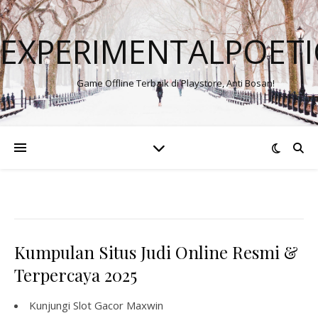
EXPERIMENTALPOETI
Game Offline Terbaik di Playstore, Anti Bosan!
Kumpulan Situs Judi Online Resmi &
Terpercaya 2025
Kunjungi
Slot Gacor Maxwin