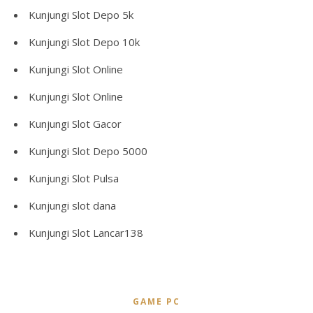
Kunjungi
Slot Depo 5k
Kunjungi
Slot Depo 10k
Kunjungi
Slot Online
Kunjungi
Slot Online
Kunjungi
Slot Gacor
Kunjungi
Slot Depo 5000
Kunjungi
Slot Pulsa
Kunjungi
slot dana
Kunjungi
Slot Lancar138
GAME PC