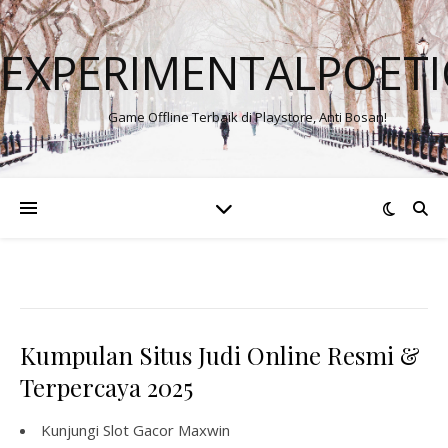
EXPERIMENTALPOETI
Game Offline Terbaik di Playstore, Anti Bosan!
Kumpulan Situs Judi Online Resmi &
Terpercaya 2025
Kunjungi
Slot Gacor Maxwin