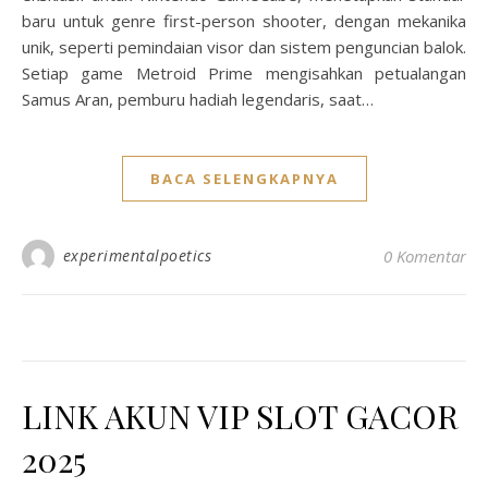
baru untuk genre first-person shooter, dengan mekanika
unik, seperti pemindaian visor dan sistem penguncian balok.
Setiap game Metroid Prime mengisahkan petualangan
Samus Aran, pemburu hadiah legendaris, saat…
BACA SELENGKAPNYA
experimentalpoetics
0 Komentar
LINK AKUN VIP SLOT GACOR
2025