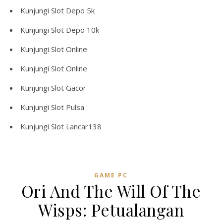
Kunjungi
Slot Depo 5k
Kunjungi
Slot Depo 10k
Kunjungi
Slot Online
Kunjungi
Slot Online
Kunjungi
Slot Gacor
Kunjungi
Slot Pulsa
Kunjungi
Slot Lancar138
GAME PC
Ori And The Will Of The
Wisps: Petualangan