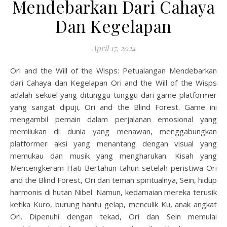
Mendebarkan Dari Cahaya
Dan Kegelapan
April 17, 2024
Ori and the Will of the Wisps: Petualangan Mendebarkan
dari Cahaya dan Kegelapan Ori and the Will of the Wisps
adalah sekuel yang ditunggu-tunggu dari game platformer
yang sangat dipuji, Ori and the Blind Forest. Game ini
mengambil pemain dalam perjalanan emosional yang
memilukan di dunia yang menawan, menggabungkan
platformer aksi yang menantang dengan visual yang
memukau dan musik yang mengharukan. Kisah yang
Mencengkeram Hati Bertahun-tahun setelah peristiwa Ori
and the Blind Forest, Ori dan teman spiritualnya, Sein, hidup
harmonis di hutan Nibel. Namun, kedamaian mereka terusik
ketika Kuro, burung hantu gelap, menculik Ku, anak angkat
Ori. Dipenuhi dengan tekad, Ori dan Sein memulai