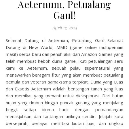
Aeternum, Petualang
Gaul!
April 17, 2024
Selamat Datang di Aeternum, Petualang Gaul! Selamat
Datang di New World, MMO (game online multipemain
masif) serba baru dan penuh aksi dari Amazon Games yang
telah membuat heboh dunia game. Ikuti petualangan seru
kami ke Aeternum, sebuah pulau supernatural yang
menawarkan beragam fitur yang akan membuat petualang
pemula dan veteran sama-sama terpikat. Dunia yang Luas
dan Eksotis Aeternum adalah bentangan tanah yang luas
dan memikat yang menanti untuk dieksplorasi. Dari hutan
hujan yang rimbun hingga puncak gunung yang menjulang
tinggi, setiap bioma hadir dengan pemandangan
menakjubkan dan tantangan uniknya sendiri. Jelajahi kota
bersejarah, berlayar melintasi lautan luas, dan ungkap