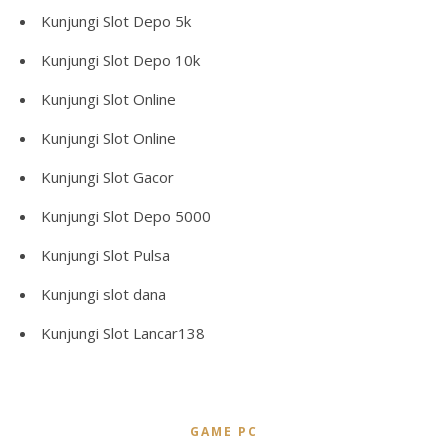
Kunjungi
Slot Depo 5k
Kunjungi
Slot Depo 10k
Kunjungi
Slot Online
Kunjungi
Slot Online
Kunjungi
Slot Gacor
Kunjungi
Slot Depo 5000
Kunjungi
Slot Pulsa
Kunjungi
slot dana
Kunjungi
Slot Lancar138
GAME PC