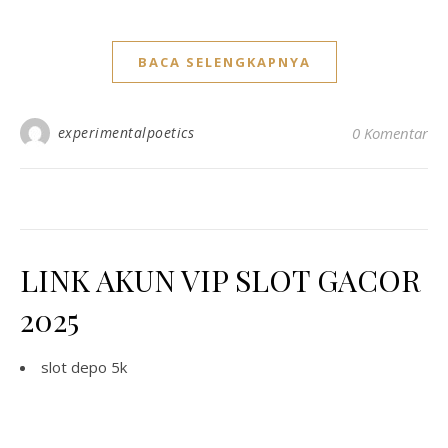
BACA SELENGKAPNYA
experimentalpoetics
0 Komentar
LINK AKUN VIP SLOT GACOR
2025
slot depo 5k