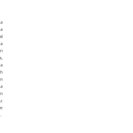
ia
ia
al
a
ri
a,
sa
ah
an
ga
an
u:
ke
…