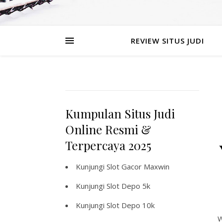
REVIEW SITUS JUDI
Kumpulan Situs Judi
Online Resmi &
Terpercaya 2025
Kunjungi
Slot Gacor Maxwin
Kunjungi
Slot Depo 5k
Kunjungi
Slot Depo 10k
W