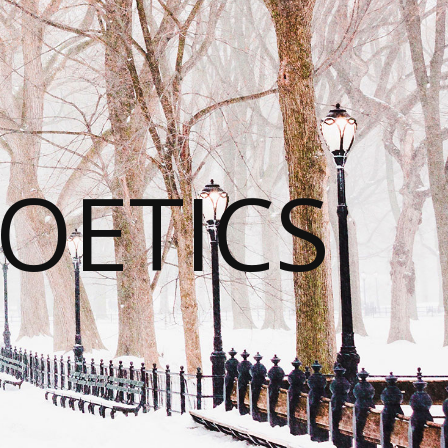
OETICS