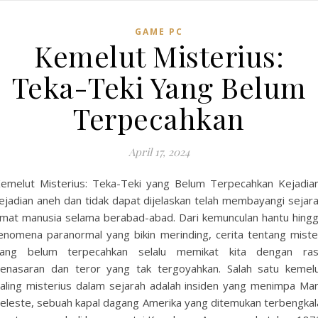
GAME PC
Kemelut Misterius:
Teka-Teki Yang Belum
Terpecahkan
April 17, 2024
emelut Misterius: Teka-Teki yang Belum Terpecahkan Kejadia
ejadian aneh dan tidak dapat dijelaskan telah membayangi sejar
mat manusia selama berabad-abad. Dari kemunculan hantu hing
enomena paranormal yang bikin merinding, cerita tentang miste
ang belum terpecahkan selalu memikat kita dengan ra
enasaran dan teror yang tak tergoyahkan. Salah satu kemel
aling misterius dalam sejarah adalah insiden yang menimpa Ma
eleste, sebuah kapal dagang Amerika yang ditemukan terbengkal