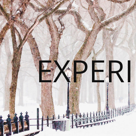
EXPER