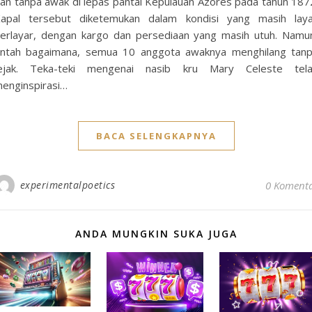
an tanpa awak di lepas pantai Kepulauan Azores pada tahun 187
apal tersebut diketemukan dalam kondisi yang masih lay
erlayar, dengan kargo dan persediaan yang masih utuh. Namu
ntah bagaimana, semua 10 anggota awaknya menghilang tan
ejak. Teka-teki mengenai nasib kru Mary Celeste tel
enginspirasi…
BACA SELENGKAPNYA
experimentalpoetics
0 Koment
ANDA MUNGKIN SUKA JUGA