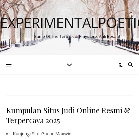
EXPERIMENTALPOETI
Game Offline Terbaik di Playstore, Anti Bosan!
Kumpulan Situs Judi Online Resmi &
Terpercaya 2025
Kunjungi
Slot Gacor Maxwin