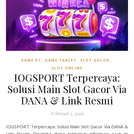
,
,
,
GAME PC
GAME TABLET
SLOT GACOR
SLOT ONLINE
IOGSPORT Terpercaya:
Solusi Main Slot Gacor Via
DANA & Link Resmi
Februari 3, 2026
IOGSPORT Terpercaya: Solusi Main Slot Gacor Via DANA &
Link Resmi Dinamika dunia teknologi informasi saat ini