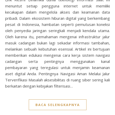
menuntut setiap pengguna internet untuk memiliki
kecakapan dalam mengelola akses dan keamanan data
pribadi. Dalam ekosistem hiburan digital yang berkembang
pesat di Indonesia, hambatan seperti pemutusan koneksi
oleh penyedia jaringan seringkali menjadi kendala utama.
Oleh karena itu, pemahaman mengenai infrastruktur jalur
masuk cadangan bukan lagi sekadar informasi tambahan,
melainkan sebuah kebutuhan esensial. Artikel ini bertujuan
memberikan edukasi mengenai cara kerja sistem navigasi
cadangan serta pentingnya menggunakan kanal
pembayaran yang teregulasi untuk menjamin keamanan
aset digital Anda. Pentingnya Navigasi Aman Melalui Jalur
Terverifikasi Masalah aksesibilitas di ruang siber sering kali
berkaitan dengan kebijakan filterisasi…
BACA SELENGKAPNYA