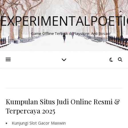
EXPERIMENTALPOETI
Game Offline Terbaik di Playstore, Anti Bosan!
Kumpulan Situs Judi Online Resmi &
Terpercaya 2025
Kunjungi
Slot Gacor Maxwin