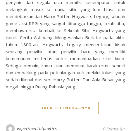
penyihir dari segala usia memiliki kesempatan untuk
melangkah masuk ke dunia sihir yang luar biasa dan
mendebarkan dari Harry Potter. Hogwarts Legacy, sebuah
game aksi-RPG yang sangat ditunggu-tunggu, telah tiba,
membawa kita kembali ke Sekolah Sihir Hogwarts yang
ikonik. Cerita Asli yang Mengesankan Berlatar pada akhir
tahun 1800-an, Hogwarts Legacy menceritakan kisah
seorang penyihir atau penyihir baru yang memiliki
kemampuan misterius untuk memanfaatkan sihir kuno.
Sebagai pemain, kamu akan membuat karaktermu sendiri
dan embarking pada petualangan unik melalui lokasi yang
sudah dikenal dari seri Harry Potter. Dari Aula Besar yang
megah hingga Ruang Rahasia yang…
BACA SELENGKAPNYA
experimentalpoetics
0 Komentar