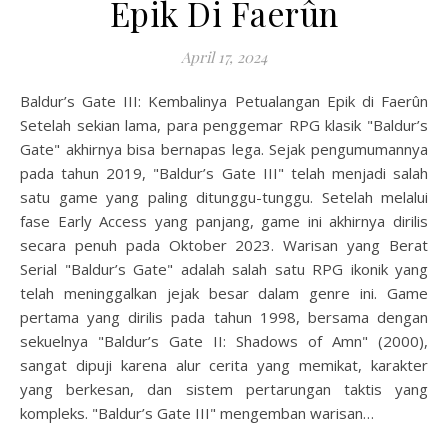
Epik Di Faerûn
April 17, 2024
Baldur’s Gate III: Kembalinya Petualangan Epik di Faerûn
Setelah sekian lama, para penggemar RPG klasik "Baldur’s
Gate" akhirnya bisa bernapas lega. Sejak pengumumannya
pada tahun 2019, "Baldur’s Gate III" telah menjadi salah
satu game yang paling ditunggu-tunggu. Setelah melalui
fase Early Access yang panjang, game ini akhirnya dirilis
secara penuh pada Oktober 2023. Warisan yang Berat
Serial "Baldur’s Gate" adalah salah satu RPG ikonik yang
telah meninggalkan jejak besar dalam genre ini. Game
pertama yang dirilis pada tahun 1998, bersama dengan
sekuelnya "Baldur’s Gate II: Shadows of Amn" (2000),
sangat dipuji karena alur cerita yang memikat, karakter
yang berkesan, dan sistem pertarungan taktis yang
kompleks. "Baldur’s Gate III" mengemban warisan…