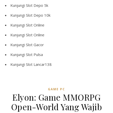
Kunjungi
Slot Depo 5k
Kunjungi
Slot Depo 10k
Kunjungi
Slot Online
Kunjungi
Slot Online
Kunjungi
Slot Gacor
Kunjungi
Slot Pulsa
Kunjungi
Slot Lancar138
GAME PC
Elyon: Game MMORPG
Open-World Yang Wajib