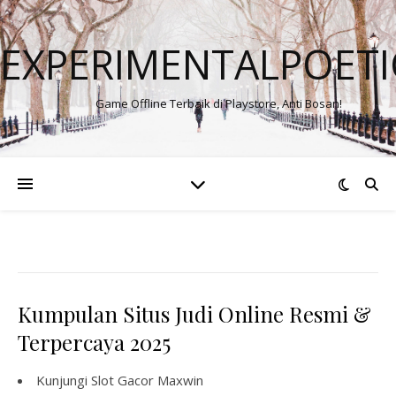
EXPERIMENTALPOETI
Game Offline Terbaik di Playstore, Anti Bosan!
Kumpulan Situs Judi Online Resmi &
Terpercaya 2025
Kunjungi
Slot Gacor Maxwin