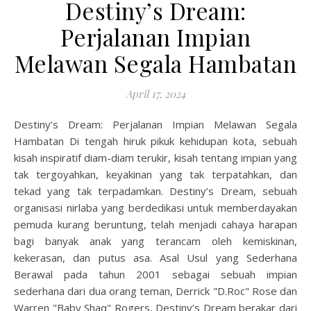
Destiny’s Dream:
Perjalanan Impian
Melawan Segala Hambatan
April 17, 2024
Destiny’s Dream: Perjalanan Impian Melawan Segala
Hambatan Di tengah hiruk pikuk kehidupan kota, sebuah
kisah inspiratif diam-diam terukir, kisah tentang impian yang
tak tergoyahkan, keyakinan yang tak terpatahkan, dan
tekad yang tak terpadamkan. Destiny’s Dream, sebuah
organisasi nirlaba yang berdedikasi untuk memberdayakan
pemuda kurang beruntung, telah menjadi cahaya harapan
bagi banyak anak yang terancam oleh kemiskinan,
kekerasan, dan putus asa. Asal Usul yang Sederhana
Berawal pada tahun 2001 sebagai sebuah impian
sederhana dari dua orang teman, Derrick "D.Roc" Rose dan
Warren "Baby Shaq" Rogers, Destiny’s Dream berakar dari