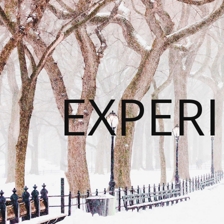
EXPER