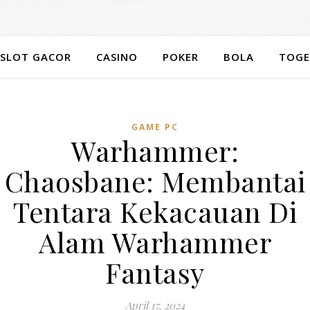
SLOT GACOR
CASINO
POKER
BOLA
TOGE
GAME PC
Warhammer:
Chaosbane: Membantai
Tentara Kekacauan Di
Alam Warhammer
Fantasy
April 17, 2024