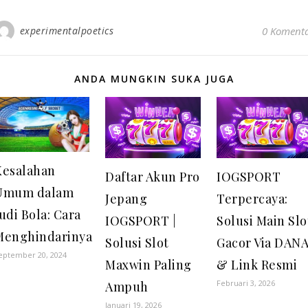
experimentalpoetics
0 Koment
ANDA MUNGKIN SUKA JUGA
Kesalahan
Daftar Akun Pro
IOGSPORT
Umum dalam
Jepang
Terpercaya:
udi Bola: Cara
IOGSPORT |
Solusi Main Slo
Menghindarinya
Solusi Slot
Gacor Via DAN
eptember 20, 2024
Maxwin Paling
& Link Resmi
Februari 3, 2026
Ampuh
Januari 19, 2026