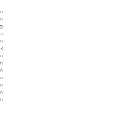
am
an
gi
ta
an
k
an
am
an
an
an
an
ah