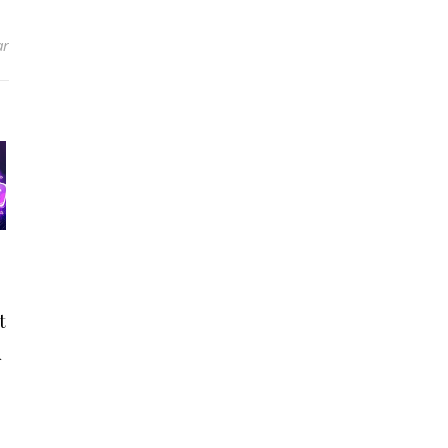
ar
t
A