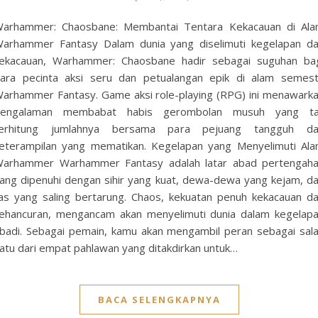
arhammer: Chaosbane: Membantai Tentara Kekacauan di Al
arhammer Fantasy Dalam dunia yang diselimuti kegelapan d
ekacauan, Warhammer: Chaosbane hadir sebagai suguhan ba
ara pecinta aksi seru dan petualangan epik di alam semes
arhammer Fantasy. Game aksi role-playing (RPG) ini menawark
pengalaman membabat habis gerombolan musuh yang ta
erhitung jumlahnya bersama para pejuang tangguh d
eterampilan yang mematikan. Kegelapan yang Menyelimuti Al
arhammer Warhammer Fantasy adalah latar abad pertengah
ang dipenuhi dengan sihir yang kuat, dewa-dewa yang kejam, d
as yang saling bertarung. Chaos, kekuatan penuh kekacauan d
ehancuran, mengancam akan menyelimuti dunia dalam kegelap
badi. Sebagai pemain, kamu akan mengambil peran sebagai sal
atu dari empat pahlawan yang ditakdirkan untuk…
BACA SELENGKAPNYA