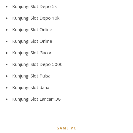
Kunjungi
Slot Depo 5k
Kunjungi
Slot Depo 10k
Kunjungi
Slot Online
Kunjungi
Slot Online
Kunjungi
Slot Gacor
Kunjungi
Slot Depo 5000
Kunjungi
Slot Pulsa
Kunjungi
slot dana
Kunjungi
Slot Lancar138
GAME PC