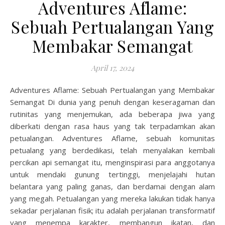
Adventures Aflame:
Sebuah Pertualangan Yang
Membakar Semangat
April 17, 2024
Adventures Aflame: Sebuah Pertualangan yang Membakar
Semangat Di dunia yang penuh dengan keseragaman dan
rutinitas yang menjemukan, ada beberapa jiwa yang
diberkati dengan rasa haus yang tak terpadamkan akan
petualangan. Adventures Aflame, sebuah komunitas
petualang yang berdedikasi, telah menyalakan kembali
percikan api semangat itu, menginspirasi para anggotanya
untuk mendaki gunung tertinggi, menjelajahi hutan
belantara yang paling ganas, dan berdamai dengan alam
yang megah. Petualangan yang mereka lakukan tidak hanya
sekadar perjalanan fisik; itu adalah perjalanan transformatif
yang menempa karakter, membangun ikatan, dan