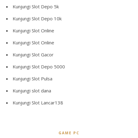
Kunjungi
Slot Depo 5k
Kunjungi
Slot Depo 10k
Kunjungi
Slot Online
Kunjungi
Slot Online
Kunjungi
Slot Gacor
Kunjungi
Slot Depo 5000
Kunjungi
Slot Pulsa
Kunjungi
slot dana
Kunjungi
Slot Lancar138
GAME PC