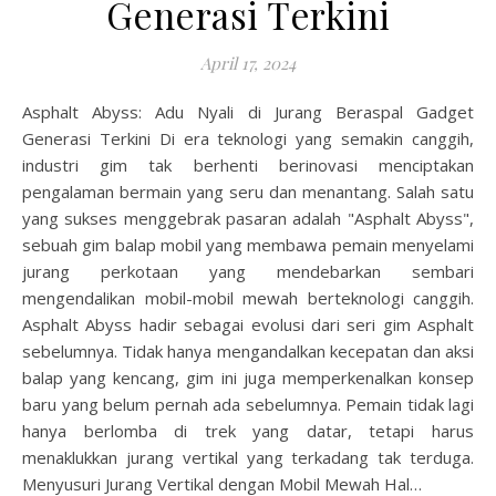
Generasi Terkini
April 17, 2024
Asphalt Abyss: Adu Nyali di Jurang Beraspal Gadget
Generasi Terkini Di era teknologi yang semakin canggih,
industri gim tak berhenti berinovasi menciptakan
pengalaman bermain yang seru dan menantang. Salah satu
yang sukses menggebrak pasaran adalah "Asphalt Abyss",
sebuah gim balap mobil yang membawa pemain menyelami
jurang perkotaan yang mendebarkan sembari
mengendalikan mobil-mobil mewah berteknologi canggih.
Asphalt Abyss hadir sebagai evolusi dari seri gim Asphalt
sebelumnya. Tidak hanya mengandalkan kecepatan dan aksi
balap yang kencang, gim ini juga memperkenalkan konsep
baru yang belum pernah ada sebelumnya. Pemain tidak lagi
hanya berlomba di trek yang datar, tetapi harus
menaklukkan jurang vertikal yang terkadang tak terduga.
Menyusuri Jurang Vertikal dengan Mobil Mewah Hal…