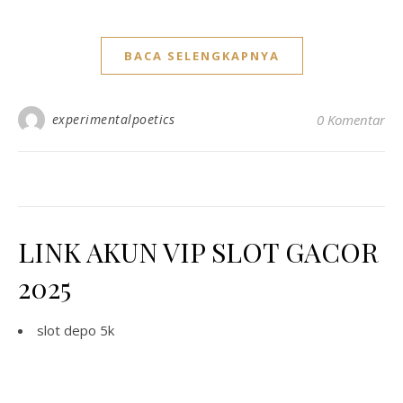
BACA SELENGKAPNYA
experimentalpoetics
0 Komentar
LINK AKUN VIP SLOT GACOR
2025
slot depo 5k