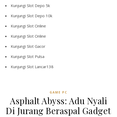
Kunjungi
Slot Depo 5k
Kunjungi
Slot Depo 10k
Kunjungi
Slot Online
Kunjungi
Slot Online
Kunjungi
Slot Gacor
Kunjungi
Slot Pulsa
Kunjungi
Slot Lancar138
GAME PC
Asphalt Abyss: Adu Nyali
Di Jurang Beraspal Gadget