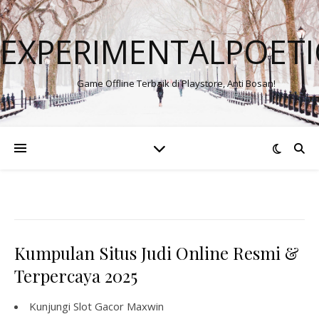
EXPERIMENTALPOETI
Game Offline Terbaik di Playstore, Anti Bosan!
Kumpulan Situs Judi Online Resmi &
Terpercaya 2025
Kunjungi
Slot Gacor Maxwin