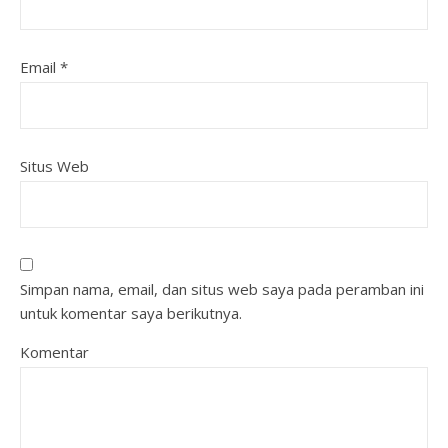
Email
*
Situs Web
Simpan nama, email, dan situs web saya pada peramban ini
untuk komentar saya berikutnya.
Komentar